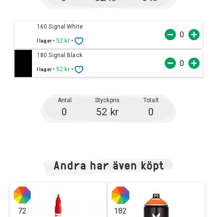
160 Signal White
•
52 kr
•
I lager
180 Signal Black
•
52 kr
•
I lager
Antal
Styckpris
Totalt
0
52 kr
0
Andra har även köpt
72
182