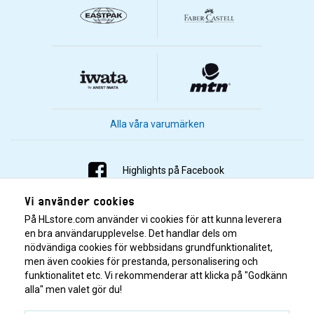
Alla våra varumärken
Highlights på Facebook
Vi använder cookies
Highlights på Instagram
På HLstore.com använder vi cookies för att kunna leverera
Highlights på Youtube
en bra användarupplevelse. Det handlar dels om
nödvändiga cookies för webbsidans grundfunktionalitet,
men även cookies för prestanda, personalisering och
Highlights på Tiktok
funktionalitet etc. Vi rekommenderar att klicka på "Godkänn
alla" men valet gör du!