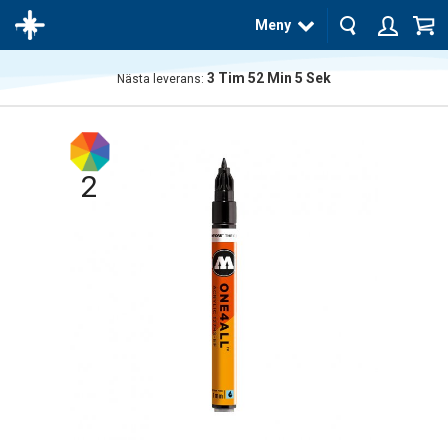
Meny
3
Tim
52
Min
4
Sek
Nästa leverans:
Produkten
har blivit
tillagd i
varukorgen
2