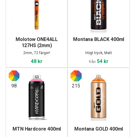
Molotow ONE4ALL
Montana BLACK 400ml
127HS (2mm)
2mm, 72 färger!
Högt tryck, Matt
48 kr
54 kr
från
98
215
MTN Hardcore 400ml
Montana GOLD 400ml