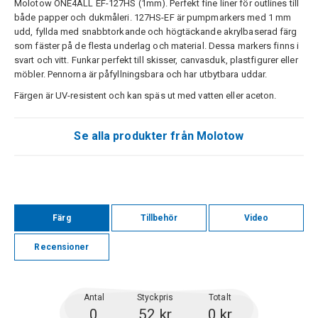
Molotow ONE4ALL EF-127HS (1mm). Perfekt fine liner för outlines till
både papper och dukmåleri. 127HS-EF är pumpmarkers med 1 mm
udd, fyllda med snabbtorkande och högtäckande akrylbaserad färg
som fäster på de flesta underlag och material. Dessa markers finns i
svart och vitt. Funkar perfekt till skisser, canvasduk, plastfigurer eller
möbler. Pennorna är påfyllningsbara och har utbytbara uddar.
Färgen är UV-resistent och kan späs ut med vatten eller aceton.
Se alla produkter från Molotow
Färg
Tillbehör
Video
Recensioner
Antal
Styckpris
Totalt
0
52 kr
0 kr