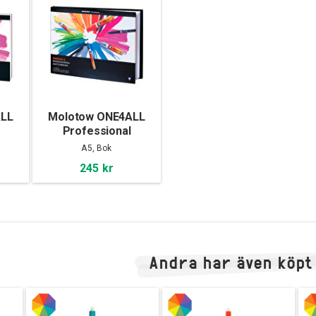
ALL
Molotow ONE4ALL
Professional
4
Sketchbook A5
A5, Bok
landscape
245 kr
Andra har även köpt