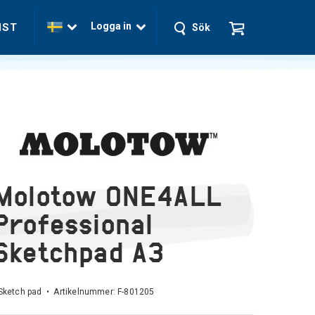
Logga in
NST
Sök
Molotow ONE4ALL
Professional
Sketchpad A3
Sketch pad • Artikelnummer:
F-801205