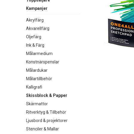
Toppsäljare
Kampanjer
Akrylfärg
Akvarellfärg
Oljefärg
Ink & Färg
Målarmedium
Konstnärspenslar
Målardukar
Målartillbehör
Kalligrafi
Skissblock & Papper
Skärmattor
Ritverktyg & Tillbehör
Ljusbord & projektorer
Stenciler & Mallar