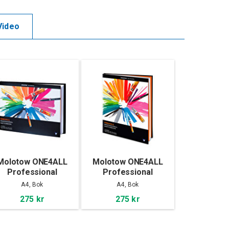
Video
Molotow ONE4ALL
Molotow ONE4ALL
Professional
Professional
Sketchbook A4
Sketchbook A4
A4, Bok
A4, Bok
landscape
portrait
275 kr
275 kr