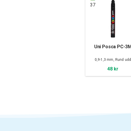
37
Uni Posca PC-3
0,9-1,3 mm, Rund ud
48 kr