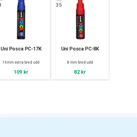
8
35
Uni Posca PC-17K
Uni Posca PC-8K
15mm extra bred udd
8 mm bred udd
109 kr
82 kr