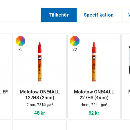
Tillbehör
Specifikation
72
72
 EF-
Molotow ONE4ALL
Molotow ONE4ALL
127HS (2mm)
227HS (4mm)
2mm, 72 färger!
4mm, 72 färger!
48 kr
62 kr