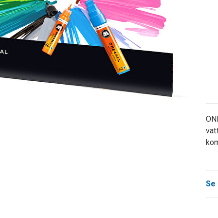
ONE
vat
kom
Se 