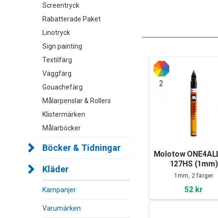
Screentryck
Rabatterade Paket
Linotryck
Sign painting
Textilfärg
Väggfärg
2
Gouachefärg
Målarpenslar & Rollers
Klistermärken
Målarböcker
Böcker & Tidningar
Molotow ONE4ALL
127HS (1mm)
Kläder
1mm, 2 färger
52 kr
Kampanjer
Varumärken