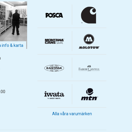
a info & karta
m
m
.00
Alla våra varumärken