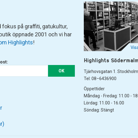
fokus på graffiti, gatukultur,
 butik öppnade 2001 och vi har
om Highlights
!
Vis
Highlights Södermal
ost:
OK
Tjärhovsgatan 1. Stockhol
Tel: 08–6436900
Öppettider
Måndag - Fredag: 11.00 - 18
Lördag: 11.00 - 16.00
r
Söndag: Stängt
r)