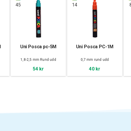
45
14
M
Uni Posca pc-5M
Uni Posca PC-1M
d
1,8-2,5 mm Rund udd
0,7 mm rund udd
54 kr
40 kr