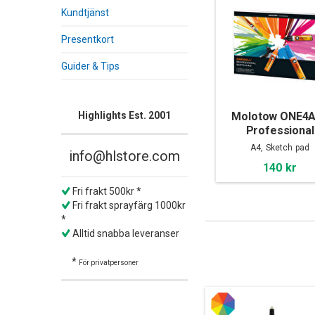
Kundtjänst
Presentkort
Guider & Tips
Molotow ONE4
Highlights Est. 2001
Professional
Sketchpad A
A4, Sketch pad
info@hlstore.com
140 kr
Fri frakt 500kr *
Fri frakt sprayfärg 1000kr
*
Alltid snabba leveranser
*
För privatpersoner