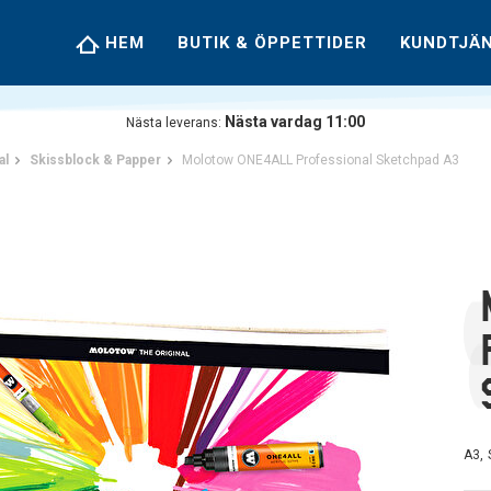
HEM
BUTIK & ÖPPETTIDER
KUNDTJÄ
Nästa vardag 11:00
Nästa leverans:
al
Skissblock & Papper
Molotow ONE4ALL Professional Sketchpad A3
A3, 