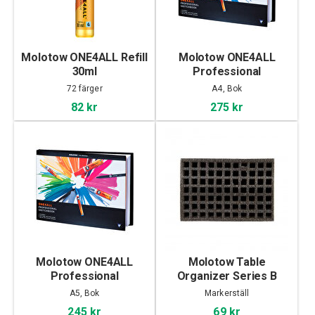
Molotow ONE4ALL Refill
Molotow ONE4ALL
30ml
Professional
Sketchbook A4
72 färger
A4, Bok
landscape
82 kr
275 kr
Molotow ONE4ALL
Molotow Table
Professional
Organizer Series B
Sketchbook A5
A5, Bok
Markerställ
landscape
245 kr
69 kr