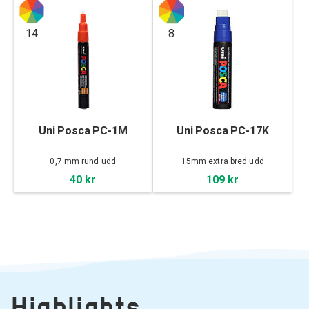
14
8
Uni Posca PC-1M
Uni Posca PC-17K
0,7 mm rund udd
15mm extra bred udd
40 kr
109 kr
Highlights