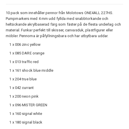
10 pack som innehåller pennor från Molotows ONE4ALL 227HS.
Pumpmarkers med 4 mm udd fyllda med snabbtorkande och
heltäckande akrylbaserad färg som fäster på de flesta underlag och
material. Funkar perfekt till skisser, canvasduk, plastfigurer eller
möbler. Pennorna är påfyllningsbara och har utbytbara uddar.
1 x 006 zinc yellow
1 x 085 DARE orange
1 x 013 traffic red
1 x 161 shock blue middle
1 x 204 true blue
1 x 042 currant
1 x 200 neon pink
1 x 096 MISTER GREEN
1 x 160 signal white
1 x 180 signal black