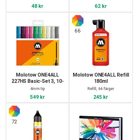
48 kr
62 kr
66
Molotow ONE4ALL
Molotow ONE4ALL Refill
227HS Basic-Set 3, 10-
180ml
set
4mm tip
Refill, 66 färger
549 kr
245 kr
72