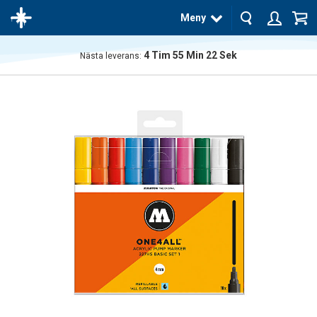
Meny
4
Tim
55
Min
21
Sek
Nästa leverans:
Produkten
har blivit
tillagd i
varukorgen