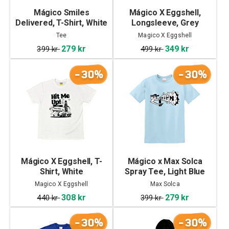
Mágico Smiles
Mágico X Eggshell,
Delivered, T-Shirt, White
Longsleeve, Grey
Tee
Magico X Eggshell
279 kr
349 kr
399 kr
499 kr
-30%
-30%
Mágico X Eggshell, T-
Mágico x Max Solca
Shirt, White
Spray Tee, Light Blue
Magico X Eggshell
Max Solca
308 kr
279 kr
440 kr
399 kr
-30%
-30%