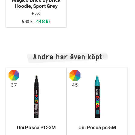
Mágico Brick By Brick
Hoodie, Sport Grey
Hood
448 kr
640 kr
Andra har även köpt
37
45
Uni Posca PC-3M
Uni Posca pc-5M