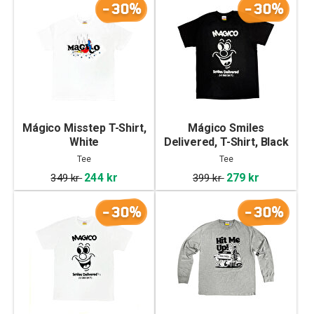
-30%
-30%
Mágico Misstep T-Shirt,
Mágico Smiles
White
Delivered, T-Shirt, Black
Tee
Tee
244 kr
279 kr
349 kr
399 kr
-30%
-30%