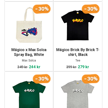
-30%
-30%
Mágico x Max Solca
Mágico Brick By Brick T-
Spray Bag, White
shirt, Black
Max Solca
Tee
244 kr
279 kr
349 kr
399 kr
-30%
-30%