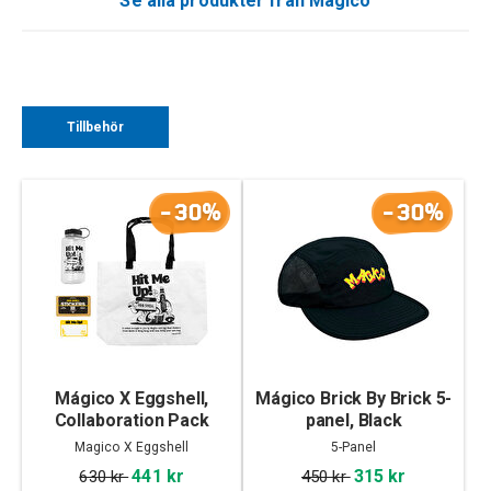
Se alla produkter från Magico
Tillbehör
-30%
-30%
Mágico X Eggshell,
Mágico Brick By Brick 5-
Collaboration Pack
panel, Black
Magico X Eggshell
5-Panel
441 kr
315 kr
630 kr
450 kr