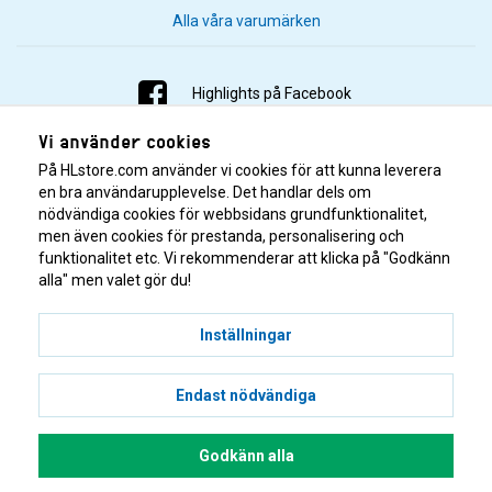
Alla våra varumärken
Highlights på Facebook
Vi använder cookies
Highlights på Instagram
På HLstore.com använder vi cookies för att kunna leverera
Highlights på Youtube
en bra användarupplevelse. Det handlar dels om
nödvändiga cookies för webbsidans grundfunktionalitet,
men även cookies för prestanda, personalisering och
Highlights på Tiktok
funktionalitet etc. Vi rekommenderar att klicka på "Godkänn
alla" men valet gör du!
Inställningar
Endast nödvändiga
© 2001–2026 Highlights/KR Distribution AB.
Godkänn alla