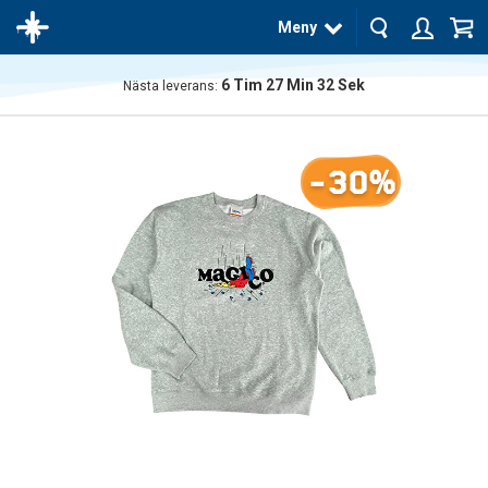
Meny
6
Tim
27
Min
31
Sek
Nästa leverans:
Produkten
har blivit
tillagd i
-30%
varukorgen