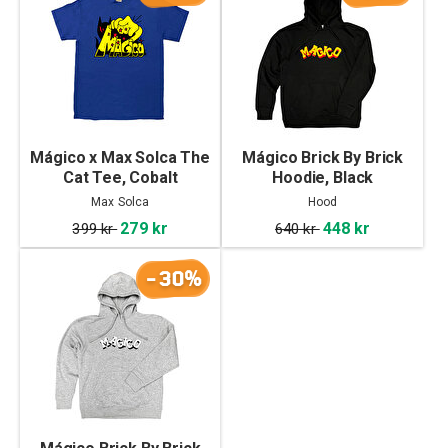
Mágico x Max Solca The
Mágico Brick By Brick
Cat Tee, Cobalt
Hoodie, Black
Max Solca
Hood
279 kr
448 kr
399 kr
640 kr
-30%