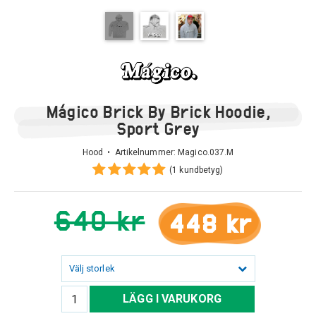
Mágico Brick By Brick Hoodie,
Sport Grey
Hood • Artikelnummer:
Magico.037.M
(1 kundbetyg)
640 kr
448 kr
Välj storlek
LÄGG I VARUKORG