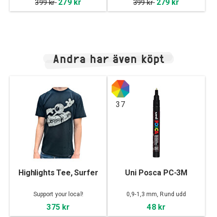
279 kr
279 kr
399 kr
399 kr
Andra har även köpt
37
Highlights Tee, Surfer
Uni Posca PC-3M
Support your local!
0,9-1,3 mm, Rund udd
375 kr
48 kr