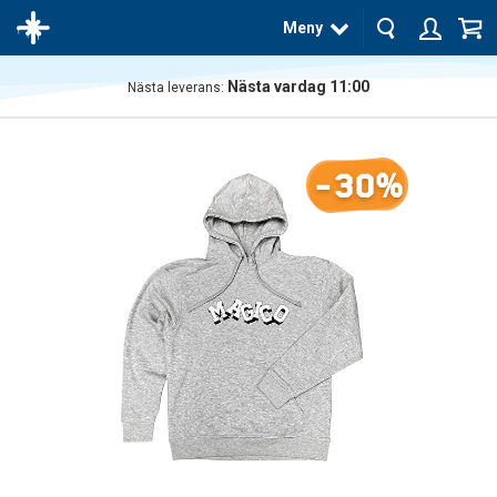
Meny
Nästa vardag 11:00
Nästa leverans:
Produkten
har blivit
tillagd i
-30%
varukorgen