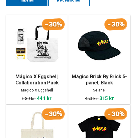
Tillbehör
Recensioner
-30%
-30%
Mágico X Eggshell,
Mágico Brick By Brick 5-
Collaboration Pack
panel, Black
Magico X Eggshell
5-Panel
441 kr
315 kr
630 kr
450 kr
-30%
-30%