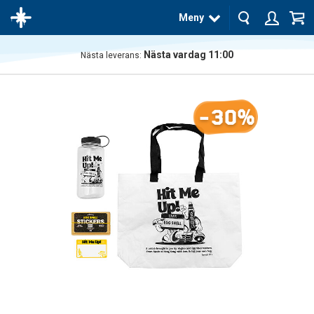
Meny
Nästa vardag 11:00
Nästa leverans:
Produkten
har blivit
tillagd i
-30%
varukorgen