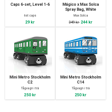
Caps 6-set, Level 1-6
Mágico x Max Solca
Spray Bag, White
6st caps
Max Solca
29 kr
244 kr
349 kr
Mini Metro Stockholm
Mini Metro Stockholm
C2
C14
Tågvagn i trä
Tågvagn i trä
250 kr
250 kr