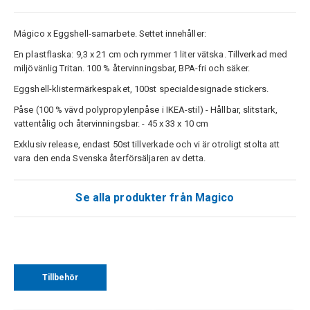
Mágico x Eggshell-samarbete. Settet innehåller:
En plastflaska: 9,3 x 21 cm och rymmer 1 liter vätska. Tillverkad med
miljövänlig Tritan. 100 % återvinningsbar, BPA-fri och säker.
Eggshell-klistermärkespaket, 100st specialdesignade stickers.
Påse (100 % vävd polypropylenpåse i IKEA-stil) - Hållbar, slitstark,
vattentålig och återvinningsbar. - 45 x 33 x 10 cm
Exklusiv release, endast 50st tillverkade och vi är otroligt stolta att
vara den enda Svenska återförsäljaren av detta.
Se alla produkter från Magico
Tillbehör