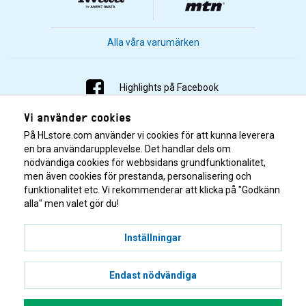
Alla våra varumärken
Highlights på Facebook
Vi använder cookies
Highlights på Instagram
På HLstore.com använder vi cookies för att kunna leverera
Highlights på Youtube
en bra användarupplevelse. Det handlar dels om
nödvändiga cookies för webbsidans grundfunktionalitet,
men även cookies för prestanda, personalisering och
Highlights på Tiktok
funktionalitet etc. Vi rekommenderar att klicka på "Godkänn
alla" men valet gör du!
Inställningar
Endast nödvändiga
© 2001–2026 Highlights/KR Distribution AB.