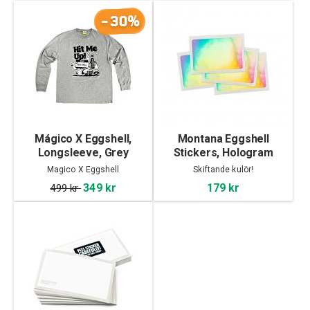
-30%
Mágico X Eggshell,
Montana Eggshell
Longsleeve, Grey
Stickers, Hologram
Magico X Eggshell
Skiftande kulör!
349 kr
179 kr
499 kr