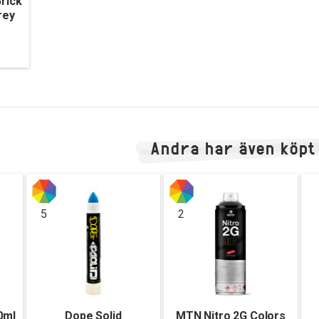
rick
rey
Andra har även köpt
5
2
0ml
Dope Solid
MTN Nitro 2G Colors