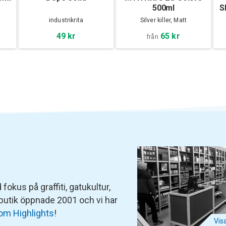
500ml
S
industrikrita
Silver killer, Matt
65 kr
49 kr
från
fokus på graffiti, gatukultur,
 butik öppnade 2001 och vi har
om Highlights
!
Vis