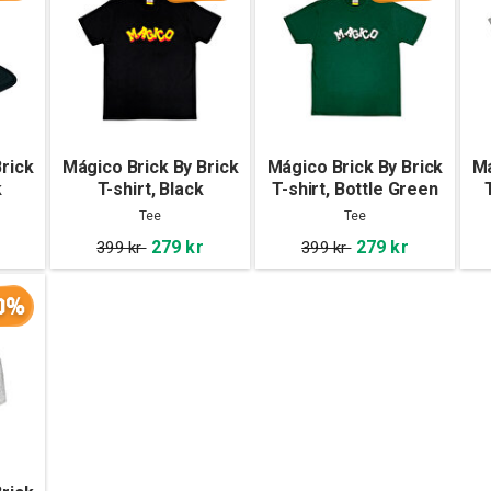
rick
Mágico Brick By Brick
Mágico Brick By Brick
Má
k
T-shirt, Black
T-shirt, Bottle Green
Tee
Tee
279 kr
279 kr
399 kr
399 kr
0%