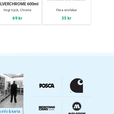
ILVERCHROME 600ml
Högt tryck, Chrome
Flera storlekar
69 kr
35 kr
a info & karta