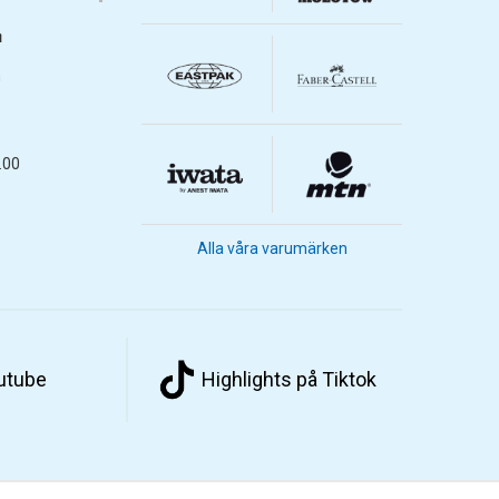
m
m
.00
Alla våra varumärken
outube
Highlights på Tiktok