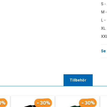
S -
M -
L -
XL 
XXL
Se 
Tillbehör
0%
-30%
-30%