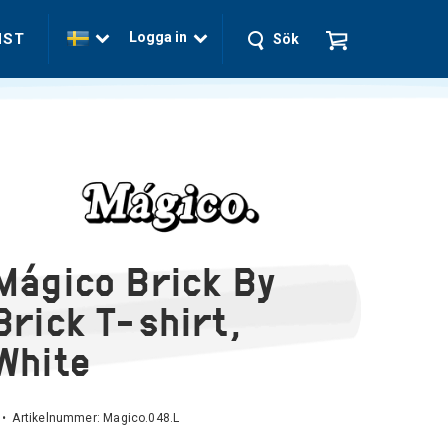
Logga in
NST
Sök
Mágico Brick By
Brick T-shirt,
White
 • Artikelnummer:
Magico.048.L