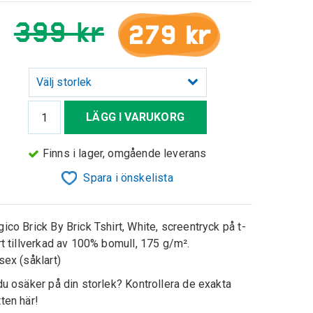
399 kr
279 kr
Välj storlek
LÄGG I VARUKORG
Finns i lager, omgående leverans
Spara i önskelista
ico Brick By Brick Tshirt, White, screentryck på t-
rt tillverkad av 100% bomull, 175 g/m².
sex (såklart)
du osäker på din storlek? Kontrollera de exakta
ten här!