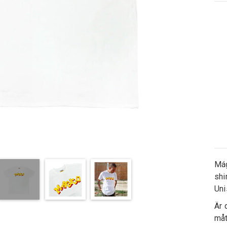
Mág
shi
Uni
Är 
måt