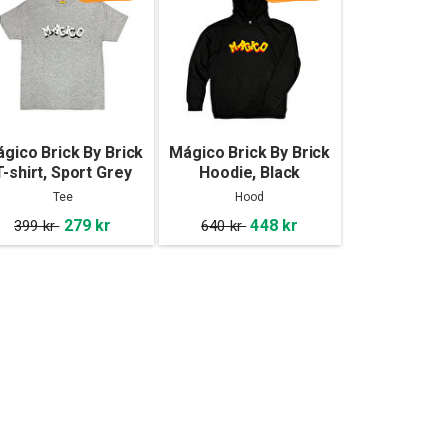
gico Brick By Brick
Mágico Brick By Brick
T-shirt, Sport Grey
Hoodie, Black
Tee
Hood
279 kr
448 kr
399 kr
640 kr