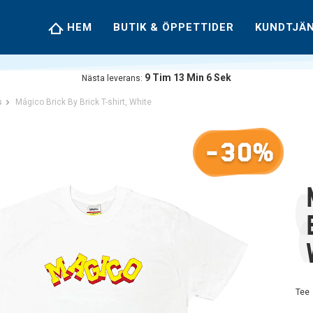
HEM
BUTIK & ÖPPETTIDER
KUNDTJÄ
9
Tim
13
Min
5
Sek
Nästa leverans:
s
Mágico Brick By Brick T-shirt, White
-30%
Tee