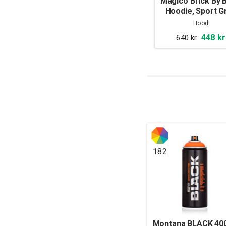
Mágico Brick By B
Hoodie, Sport G
Hood
448 kr
640 kr
182
Montana BLACK 40