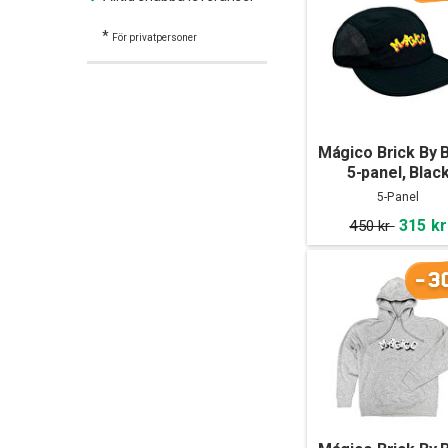
*
För privatpersoner
Mágico Brick By B
5-panel, Blac
5-Panel
315 kr
450 kr
-3