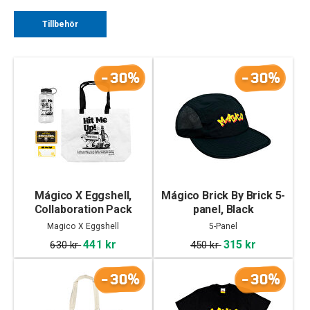
Tillbehör
-30%
-30%
Mágico X Eggshell,
Mágico Brick By Brick 5-
Collaboration Pack
panel, Black
Magico X Eggshell
5-Panel
441 kr
315 kr
630 kr
450 kr
-30%
-30%