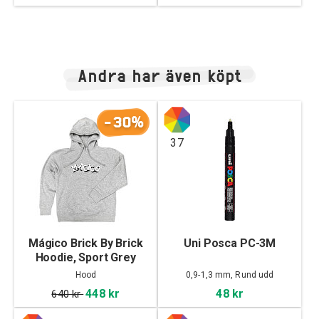
Andra har även köpt
-30%
37
Mágico Brick By Brick
Uni Posca PC-3M
Hoodie, Sport Grey
Hood
0,9-1,3 mm, Rund udd
448 kr
48 kr
640 kr