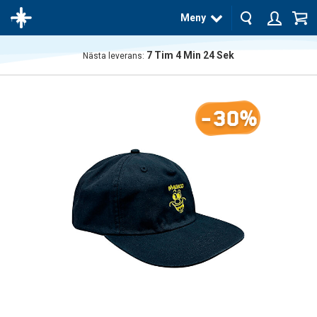
Meny
7
Tim
4
Min
23
Sek
Nästa leverans:
Produkten
har blivit
tillagd i
-30%
varukorgen