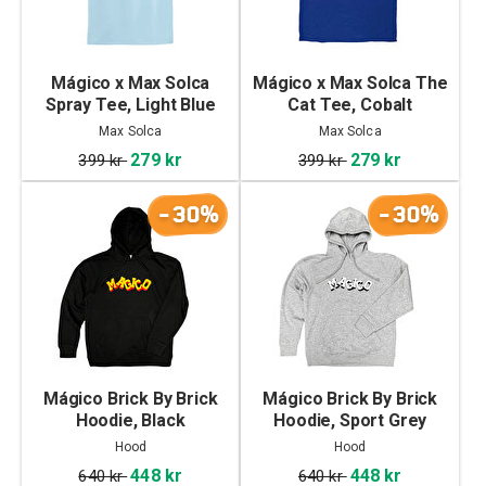
Mágico x Max Solca
Mágico x Max Solca The
Spray Tee, Light Blue
Cat Tee, Cobalt
Max Solca
Max Solca
279 kr
279 kr
399 kr
399 kr
-30%
-30%
Mágico Brick By Brick
Mágico Brick By Brick
Hoodie, Black
Hoodie, Sport Grey
Hood
Hood
448 kr
448 kr
640 kr
640 kr