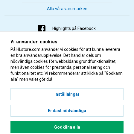
Alla våra varumärken
Highlights på Facebook
Vi använder cookies
Highlights på Instagram
På HLstore.com använder vi cookies för att kunna leverera
Highlights på Youtube
en bra användarupplevelse. Det handlar dels om
nödvändiga cookies för webbsidans grundfunktionalitet,
men även cookies för prestanda, personalisering och
Highlights på Tiktok
funktionalitet etc. Vi rekommenderar att klicka på "Godkänn
alla" men valet gör du!
Inställningar
Endast nödvändiga
© 2001–2026 Highlights/KR Distribution AB.
Godkänn alla