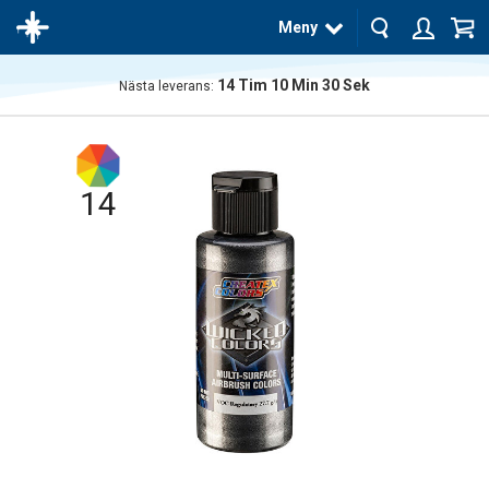
Meny
14
Tim
10
Min
29
Sek
Nästa leverans:
Produkten
har blivit
tillagd i
varukorgen
14