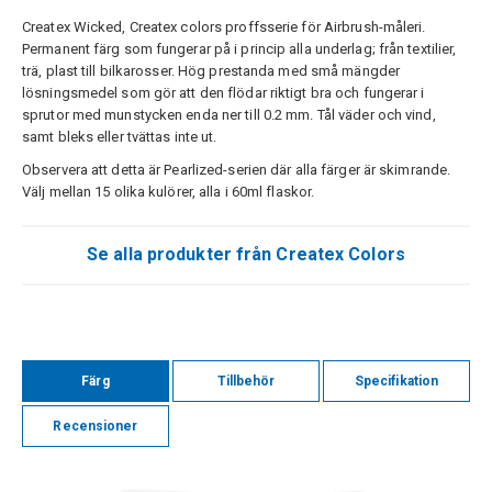
Createx Wicked, Createx colors proffsserie för Airbrush-måleri.
Permanent färg som fungerar på i princip alla underlag; från textilier,
trä, plast till bilkarosser. Hög prestanda med små mängder
lösningsmedel som gör att den flödar riktigt bra och fungerar i
sprutor med munstycken enda ner till 0.2 mm. Tål väder och vind,
samt bleks eller tvättas inte ut.
Observera att detta är Pearlized-serien där alla färger är skimrande.
Välj mellan 15 olika kulörer, alla i 60ml flaskor.
Se alla produkter från Createx Colors
Färg
Tillbehör
Specifikation
Recensioner