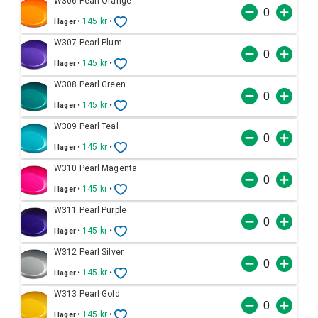
W306 Pearl Orange
•
145 kr
•
I lager
W307 Pearl Plum
•
145 kr
•
I lager
W308 Pearl Green
•
145 kr
•
I lager
W309 Pearl Teal
•
145 kr
•
I lager
W310 Pearl Magenta
•
145 kr
•
I lager
W311 Pearl Purple
•
145 kr
•
I lager
W312 Pearl Silver
•
145 kr
•
I lager
W313 Pearl Gold
•
145 kr
•
I lager