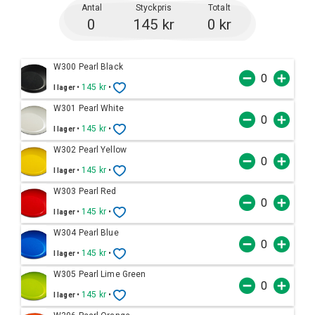
Antal
Styckpris
Totalt
0
145 kr
0 kr
W300 Pearl Black
•
145 kr
•
I lager
W301 Pearl White
•
145 kr
•
I lager
W302 Pearl Yellow
•
145 kr
•
I lager
W303 Pearl Red
•
145 kr
•
I lager
W304 Pearl Blue
•
145 kr
•
I lager
W305 Pearl Lime Green
•
145 kr
•
I lager