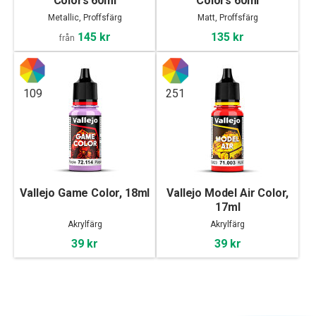
Colors 60ml
Colors 60ml
Metallic, Proffsfärg
Matt, Proffsfärg
145 kr
135 kr
från
109
251
Vallejo Game Color, 18ml
Vallejo Model Air Color,
17ml
Akrylfärg
Akrylfärg
39 kr
39 kr