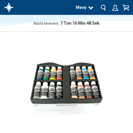
Meny
7
Tim
16
Min
47
Sek
Nästa leverans:
Produkten
har blivit
tillagd i
varukorgen