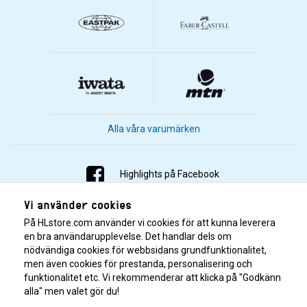
Alla våra varumärken
Highlights på Facebook
Vi använder cookies
Highlights på Instagram
På HLstore.com använder vi cookies för att kunna leverera
Highlights på Youtube
en bra användarupplevelse. Det handlar dels om
nödvändiga cookies för webbsidans grundfunktionalitet,
men även cookies för prestanda, personalisering och
Highlights på Tiktok
funktionalitet etc. Vi rekommenderar att klicka på "Godkänn
alla" men valet gör du!