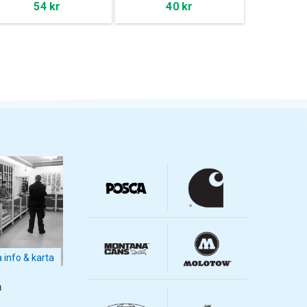
54 kr
40 kr
a info & karta
m