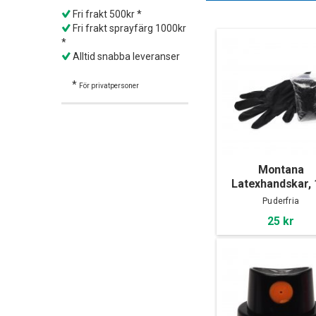
Fri frakt 500kr *
Fri frakt sprayfärg 1000kr
*
Alltid snabba leveranser
*
För privatpersoner
Montana
Latexhandskar, 
pack
Puderfria
25 kr