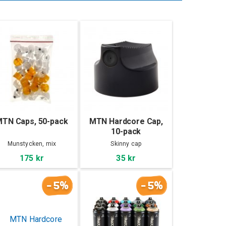
TN Caps, 50-pack
MTN Hardcore Cap,
10-pack
Munstycken, mix
Skinny cap
175 kr
35 kr
-5%
-5%