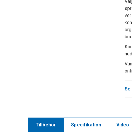
Väl
spr
ver
kom
org
bra
Kom
ned
Vän
onl
Se 
Tillbehör
Specifikation
Video