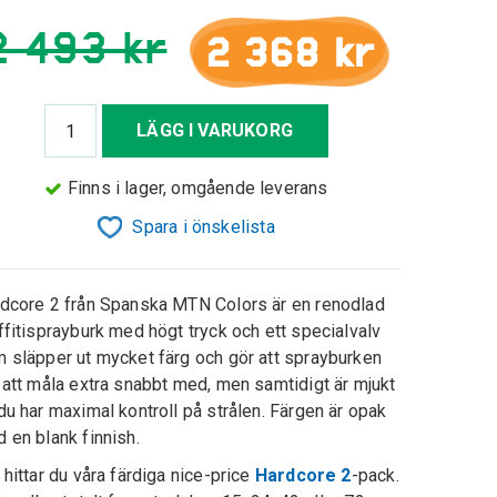
2 493 kr
2 368 kr
LÄGG I VARUKORG
Finns i lager, omgående leverans
Spara i önskelista
dcore 2 från Spanska MTN Colors är en renodlad
ffitisprayburk med högt tryck och ett specialvalv
 släpper ut mycket färg och gör att sprayburken
 att måla extra snabbt med, men samtidigt är mjukt
du har maximal kontroll på strålen. Färgen är opak
 en blank finnish.
 hittar du våra färdiga nice-price
Hardcore 2
-pack.