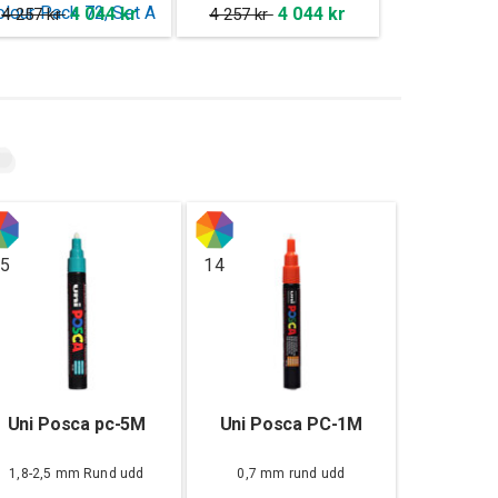
4 044 kr
4 044 kr
4 257 kr
4 257 kr
5
14
Uni Posca pc-5M
Uni Posca PC-1M
1,8-2,5 mm Rund udd
0,7 mm rund udd