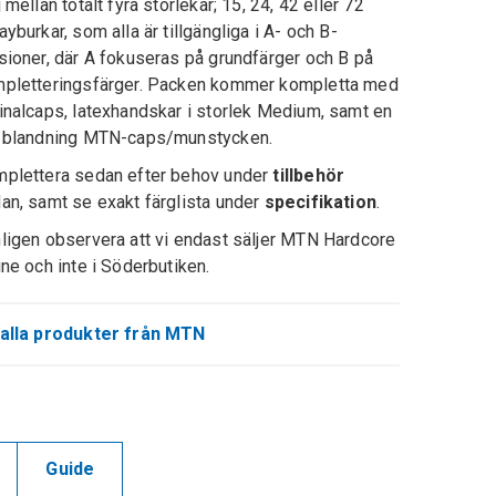
j mellan totalt fyra storlekar; 15, 24, 42 eller 72
ayburkar, som alla är tillgängliga i A- och B-
sioner, där A fokuseras på grundfärger och B på
pletteringsfärger. Packen kommer kompletta med
inalcaps, latexhandskar i storlek Medium, samt en
 blandning MTN-caps/munstycken.
plettera sedan efter behov under
tillbehör
an, samt se exakt färglista under
specifikation
.
ligen observera att vi endast säljer MTN Hardcore
ine och inte i Söderbutiken.
alla produkter från MTN
Guide