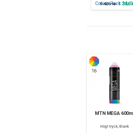
1 336 
1 406 kr
16
MTN MEGA 600m
Högt tryck, Blank