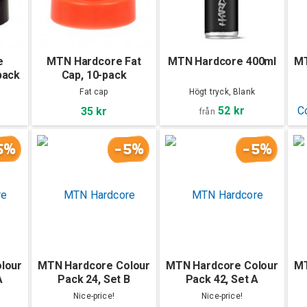
e
MTN Hardcore Fat
MTN Hardcore 400ml
MT
pack
Cap, 10-pack
Fat cap
Högt tryck, Blank
52 kr
35 kr
från
5%
-5%
-5%
lour
MTN Hardcore Colour
MTN Hardcore Colour
MT
A
Pack 24, Set B
Pack 42, Set A
Nice-price!
Nice-price!