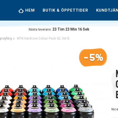
HEM
BUTIK & ÖPPETTIDER
KUNDTJÄ
23
Tim
23
Min
16
Sek
Nästa leverans:
prayfärg
MTN Hardcore Colour Pack 42, Set B
-5%
Nice