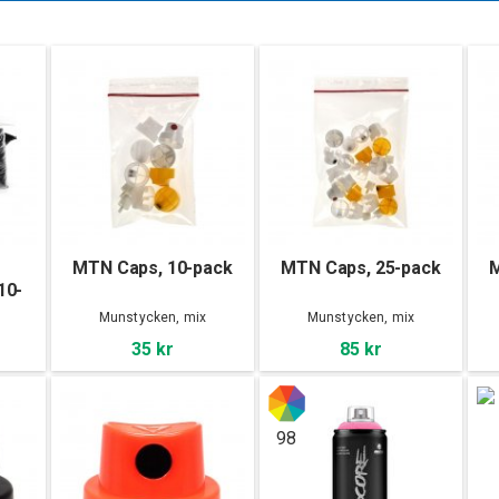
MTN Caps, 10-pack
MTN Caps, 25-pack
M
10-
Munstycken, mix
Munstycken, mix
35 kr
85 kr
98