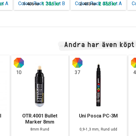
kr
1 336 kr
2 368 kr
1 406 kr
2 493 kr
Andra har även köpt
10
37
4
l
OTR.4001 Bullet
Uni Posca PC-3M
Marker 8mm
8mm Rund
0,9-1,3 mm, Rund udd