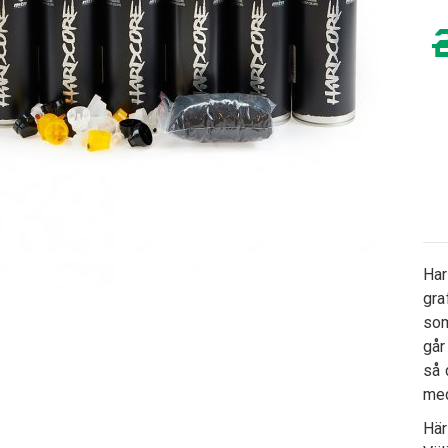
Har
gra
som
går
så 
med
Här