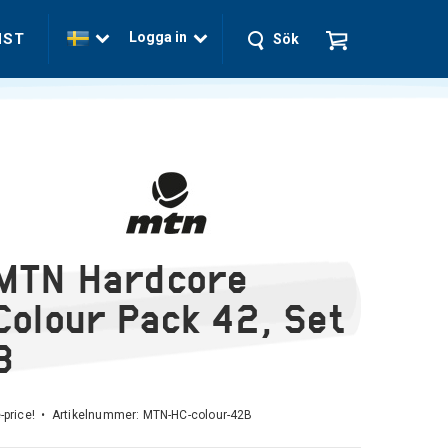
Logga in
NST
Sök
MTN Hardcore
Colour Pack 42, Set
B
-price! • Artikelnummer:
MTN-HC-colour-42B