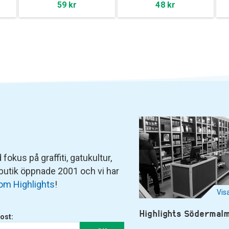
59 kr
48 kr
fokus på graffiti, gatukultur,
 butik öppnade 2001 och vi har
om Highlights
!
Vis
Highlights Södermal
ost: