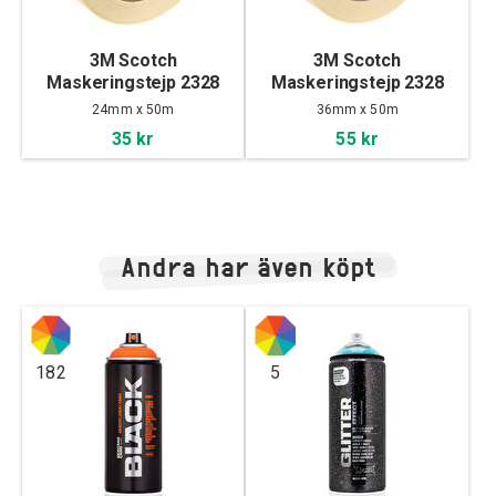
3M Scotch
3M Scotch
Maskeringstejp 2328
Maskeringstejp 2328
Gul, 24mm
Gul, 36mm
24mm x 50m
36mm x 50m
35 kr
55 kr
Andra har även köpt
182
5