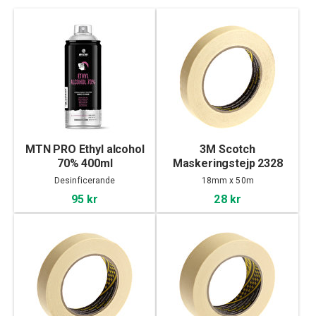
MTN PRO Ethyl alcohol
3M Scotch
70% 400ml
Maskeringstejp 2328
Gul, 18mm
Desinficerande
18mm x 50m
95 kr
28 kr