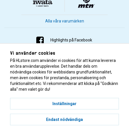
Alla våra varumärken
Highlights på Facebook
Vi använder cookies
Highlights på Instagram
På HLstore.com använder vi cookies för att kunna leverera
Highlights på Youtube
en bra användarupplevelse. Det handlar dels om
nödvändiga cookies för webbsidans grundfunktionalitet,
men även cookies för prestanda, personalisering och
Highlights på Tiktok
funktionalitet etc. Vi rekommenderar att klicka på "Godkänn
alla" men valet gör du!
Inställningar
Endast nödvändiga
© 2001–2026 Highlights/KR Distribution AB.