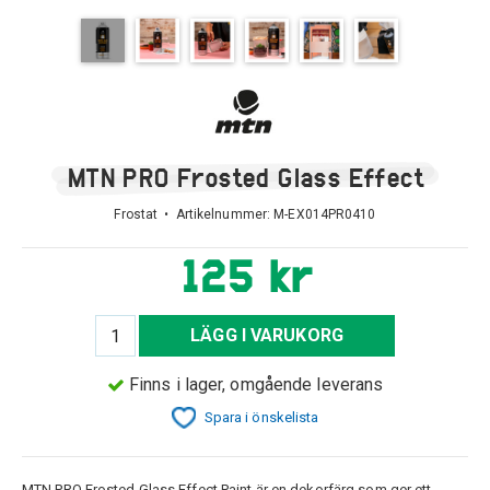
MTN PRO Frosted Glass Effect
Frostat • Artikelnummer:
M-EX014PR0410
125 kr
LÄGG I VARUKORG
Finns i lager, omgående leverans
Spara i önskelista
MTN PRO Frosted Glass Effect Paint är en dekorfärg som ger ett