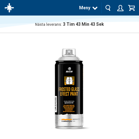
Meny
3
Tim
43
Min
43
Sek
Nästa leverans:
Produkten
har blivit
tillagd i
varukorgen