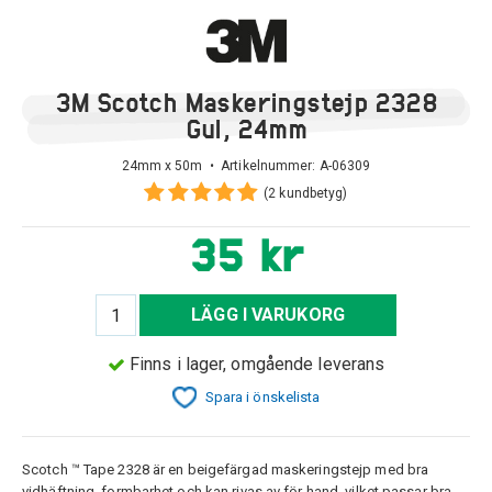
3M Scotch Maskeringstejp 2328
Gul, 24mm
24mm x 50m • Artikelnummer:
A-06309
(2 kundbetyg)
35 kr
LÄGG I VARUKORG
Finns i lager, omgående leverans
Spara i önskelista
Scotch ™ Tape 2328 är en beigefärgad maskeringstejp med bra
vidhäftning, formbarhet och kan rivas av för hand, vilket passar bra