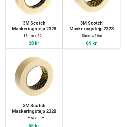
3M Scotch
3M Scotch
Maskeringstejp 2328
Maskeringstejp 2328
Gul, 18mm
Gul, 48mm
18mm x 50m
48mm x 50m
28 kr
69 kr
3M Scotch
Maskeringstejp 2328
Gul, 36mm
36mm x 50m
55 kr