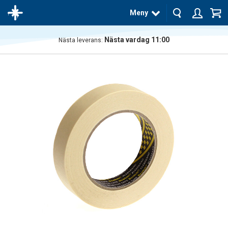
Meny
Nästa vardag 11:00
Nästa leverans:
Produkten
har blivit
tillagd i
varukorgen