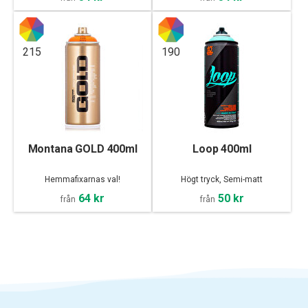
215
190
Montana GOLD 400ml
Loop 400ml
Hemmafixarnas val!
Högt tryck, Semi-matt
64 kr
50 kr
från
från