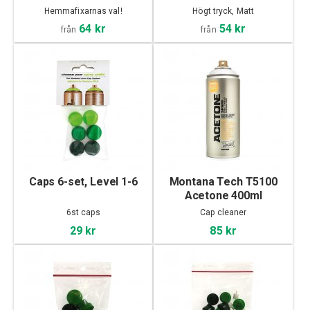
Hemmafixarnas val!
Högt tryck, Matt
64 kr
54 kr
från
från
Caps 6-set, Level 1-6
Montana Tech T5100
Acetone 400ml
6st caps
Cap cleaner
29 kr
85 kr