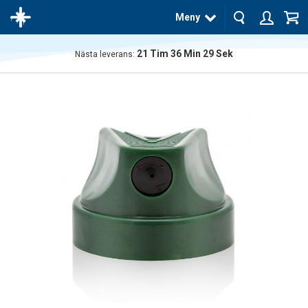
Meny
21
Tim
36
Min
28
Sek
Nästa leverans:
Produkten
har blivit
tillagd i
varukorgen