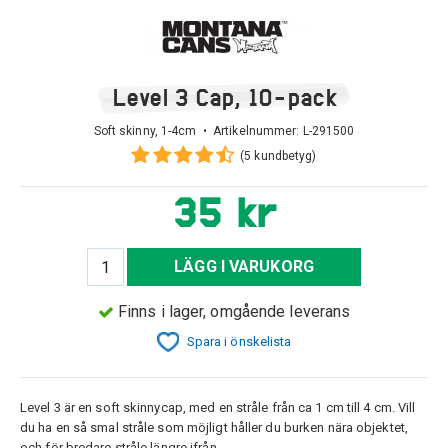
Level 3 Cap, 10-pack
Soft skinny, 1-4cm • Artikelnummer:
L-291500
(5 kundbetyg)
35 kr
LÄGG I VARUKORG
Finns i lager, omgående leverans
Spara i önskelista
Level 3 är en soft skinnycap, med en stråle från ca 1 cm till 4 cm. Vill
du ha en så smal stråle som möjligt håller du burken nära objektet,
och för bredare stråle längre ifrån.