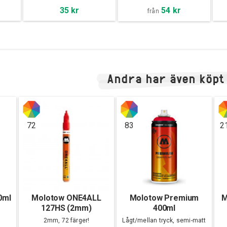
54 kr
35 kr
från
Andra har även köpt
72
83
2
0ml
Molotow ONE4ALL
Molotow Premium
M
127HS (2mm)
400ml
2mm, 72 färger!
Lågt/mellan tryck, semi-matt