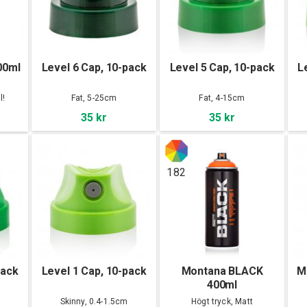
00ml
Level 6 Cap, 10-pack
Level 5 Cap, 10-pack
L
l!
Fat, 5-25cm
Fat, 4-15cm
35 kr
35 kr
182
pack
Level 1 Cap, 10-pack
Montana BLACK
M
400ml
Skinny, 0.4-1.5cm
Högt tryck, Matt