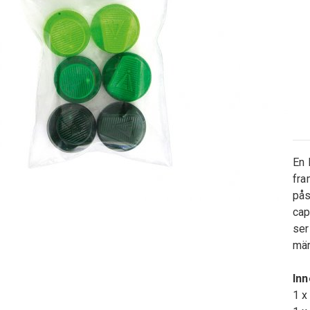
En 
fra
pås
cap
ser
mär
Inn
1 x