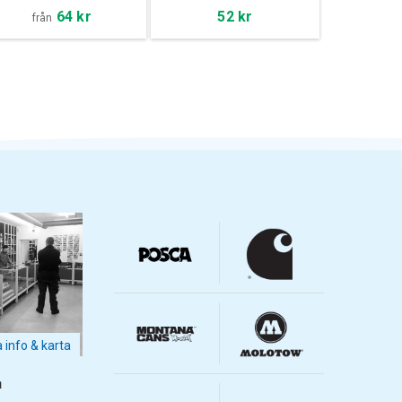
64 kr
52 kr
från
a info & karta
m