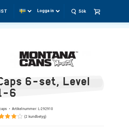
Logga in
NST
Sök
Caps 6-set, Level
1-6
 caps • Artikelnummer:
L-292910
(2 kundbetyg)