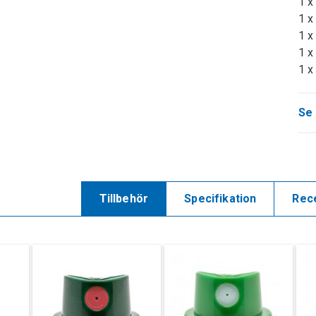
1 x
1 x
1 x
1 x
1 x
Se 
Tillbehör
Specifikation
Rec