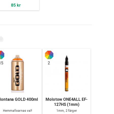
85 kr
15
2
ontana GOLD 400ml
Molotow ONE4ALL EF-
127HS (1mm)
Hemmafixarnas val!
1mm, 2 färger