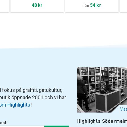
54 kr
48 kr
från
fokus på graffiti, gatukultur,
 butik öppnade 2001 och vi har
om Highlights
!
Vis
Highlights Södermal
ost: