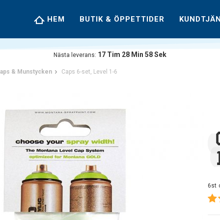
HEM
BUTIK & ÖPPETTIDER
KUNDTJÄ
17
Tim
28
Min
57
Sek
Nästa leverans:
aps & Munstycken
Caps 6-set, Level 1-6
6st