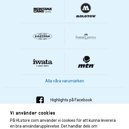
Alla våra varumärken
Highlights på Facebook
Vi använder cookies
Highlights på Instagram
På HLstore.com använder vi cookies för att kunna leverera
Highlights på Youtube
en bra användarupplevelse. Det handlar dels om