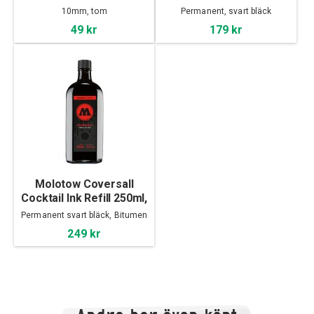
Copper Black
10mm, tom
Permanent, svart bläck
49 kr
179 kr
Molotow Coversall
Cocktail Ink Refill 250ml,
Signal Black
Permanent svart bläck, Bitumen
bas
249 kr