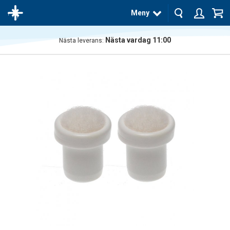
Meny
Nästa vardag 11:00
Nästa leverans:
Produkten
har blivit
tillagd i
varukorgen