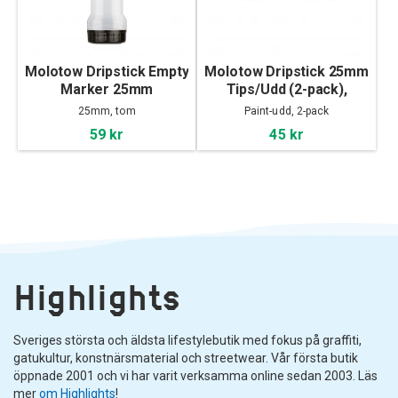
Molotow Dripstick Empty
Molotow Dripstick 25mm
Marker 25mm
Tips/Udd (2-pack),
Highflow
25mm, tom
Paint-udd, 2-pack
59 kr
45 kr
Highlights
Sveriges största och äldsta lifestylebutik med fokus på graffiti,
gatukultur, konstnärsmaterial och streetwear. Vår första butik
öppnade 2001 och vi har varit verksamma online sedan 2003. Läs
mer
om Highlights
!