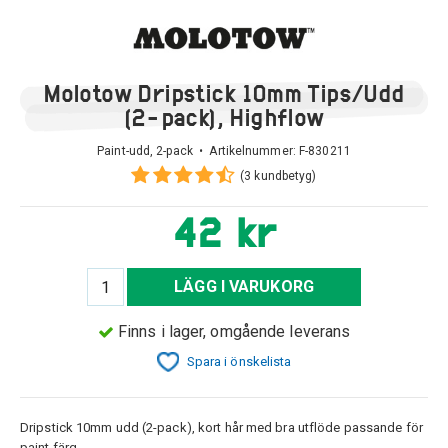
Molotow Dripstick 10mm Tips/Udd
(2-pack), Highflow
Paint-udd, 2-pack • Artikelnummer:
F-830211
(3 kundbetyg)
42 kr
LÄGG I VARUKORG
Finns i lager, omgående leverans
Spara i önskelista
Dripstick 10mm udd (2-pack), kort hår med bra utflöde passande för
paint färg.