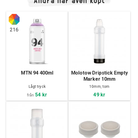
Andra har även köpt
216
MTN 94 400ml
Molotow Dripstick Empty
Marker 10mm
Lågt tryck
10mm, tom
54 kr
49 kr
från