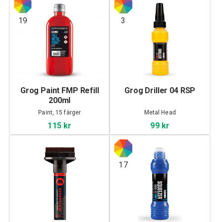
19
3
Grog Paint FMP Refill
Grog Driller 04 RSP
200ml
Paint, 15 färger
Metal Head
115 kr
99 kr
17