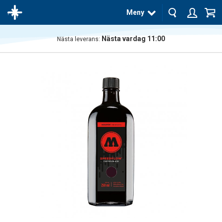
Meny
Nästa vardag 11:00
Nästa leverans:
Produkten
har blivit
tillagd i
varukorgen