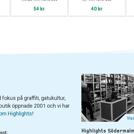
54 kr
40 kr
fokus på graffiti, gatukultur,
 butik öppnade 2001 och vi har
om Highlights
!
Vis
Highlights Södermal
ost: