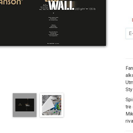
Fan
alk
Utm
Sty
Spi
tre
Mik
riv