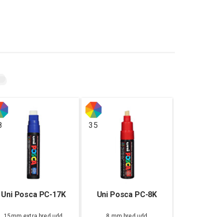
8
35
Uni Posca PC-17K
Uni Posca PC-8K
15mm extra bred udd
8 mm bred udd