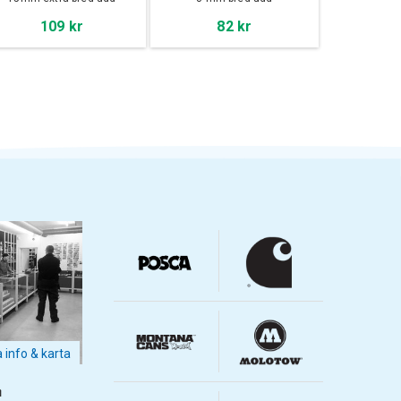
109 kr
82 kr
a info & karta
m