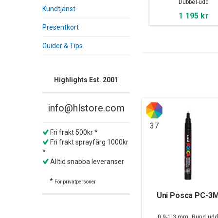
Dubbel-udd
Kundtjänst
1 195 kr
Presentkort
Guider & Tips
Highlights Est. 2001
info@hlstore.com
37
Fri frakt 500kr *
Fri frakt sprayfärg 1000kr
*
Alltid snabba leveranser
*
För privatpersoner
Uni Posca PC-3
0,9-1,3 mm, Rund ud