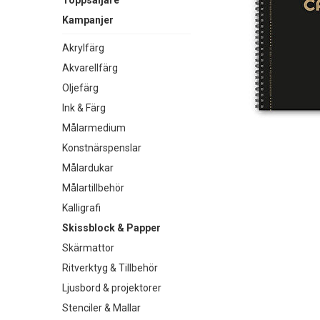
Toppsäljare
Kampanjer
Akrylfärg
Akvarellfärg
Oljefärg
Ink & Färg
Målarmedium
Konstnärspenslar
Målardukar
Målartillbehör
Kalligrafi
Skissblock & Papper
Skärmattor
Ritverktyg & Tillbehör
Ljusbord & projektorer
Stenciler & Mallar