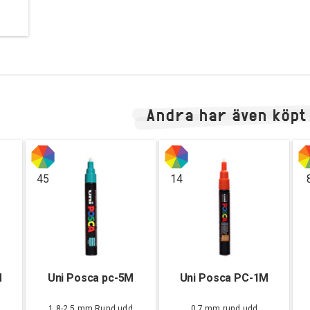
Andra har även köpt
45
14
M
Uni Posca pc-5M
Uni Posca PC-1M
d
1,8-2,5 mm Rund udd
0,7 mm rund udd