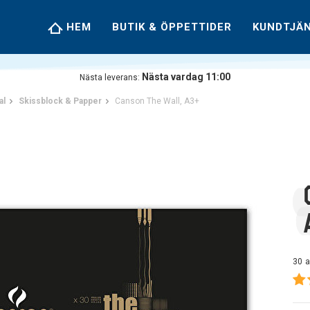
HEM
BUTIK & ÖPPETTIDER
KUNDTJÄ
Nästa vardag 11:00
Nästa leverans:
al
Skissblock & Papper
Canson The Wall, A3+
30 a