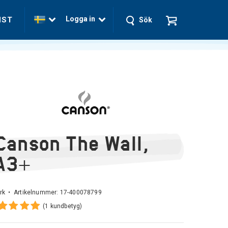
Logga in
NST
Sök
Canson The Wall,
A3+
rk • Artikelnummer:
17-400078799
(1 kundbetyg)