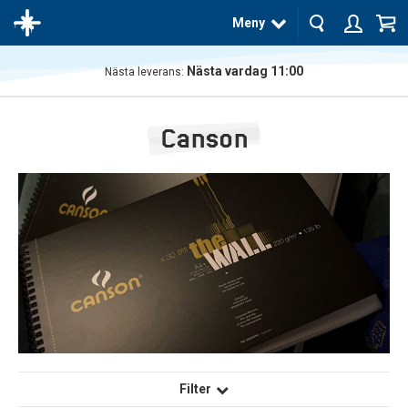
Meny
Nästa vardag 11:00
Nästa leverans:
Produkten
har blivit
Canson
tillagd i
varukorgen
Filter