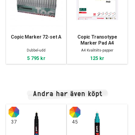
Copic Marker 72-set A
Copic Transotype
Marker Pad A4
Dubbel-udd
A4 Kvalitéts-papper
5 795 kr
125 kr
Andra har även köpt
37
45