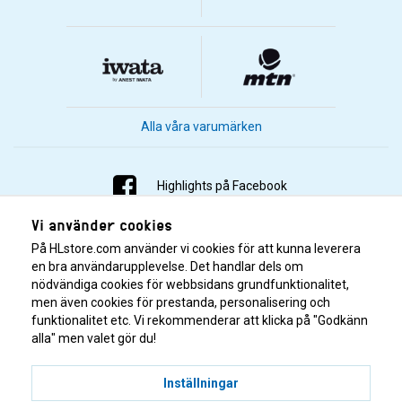
Alla våra varumärken
Highlights på Facebook
Vi använder cookies
Highlights på Instagram
På HLstore.com använder vi cookies för att kunna leverera
Highlights på Youtube
en bra användarupplevelse. Det handlar dels om
nödvändiga cookies för webbsidans grundfunktionalitet,
men även cookies för prestanda, personalisering och
Highlights på Tiktok
funktionalitet etc. Vi rekommenderar att klicka på "Godkänn
alla" men valet gör du!
Inställningar