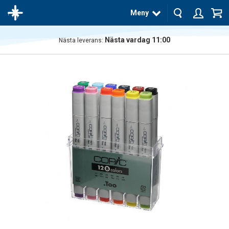
Meny
Nästa vardag 11:00
Nästa leverans:
Produkten
har blivit
tillagd i
varukorgen