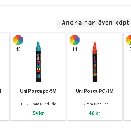
Andra har även köpt
45
14
M
Uni Posca pc-5M
Uni Posca PC-1M
d
1,8-2,5 mm Rund udd
0,7 mm rund udd
54 kr
40 kr