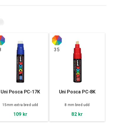
8
35
Uni Posca PC-17K
Uni Posca PC-8K
15mm extra bred udd
8 mm bred udd
109 kr
82 kr