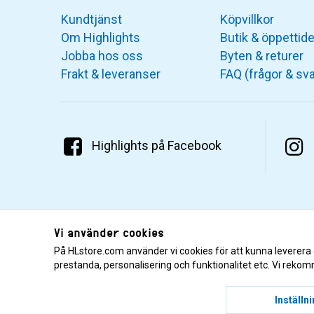
Kundtjänst
Köpvillkor
Om Highlights
Butik & öppettide
Jobba hos oss
Byten & returer
Frakt & leveranser
FAQ (frågor & sva
Highlights på Facebook
Vi använder cookies
På HLstore.com använder vi cookies för att kunna leverera
prestanda, personalisering och funktionalitet etc. Vi rekom
© 2001–2026 Highlights/KR Distribution AB.
Inställn