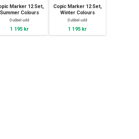
opic Marker 12 Set,
Copic Marker 12 Set,
Summer Colours
Winter Colours
Dubbel-udd
Dubbel-udd
1 195 kr
1 195 kr