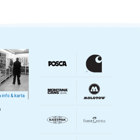
a info & karta
m
m