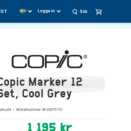
Logga in
NST
Sök
Copic Marker 12
Set, Cool Grey
bel-udd • Artikelnummer:
M-20075151
1 195 kr