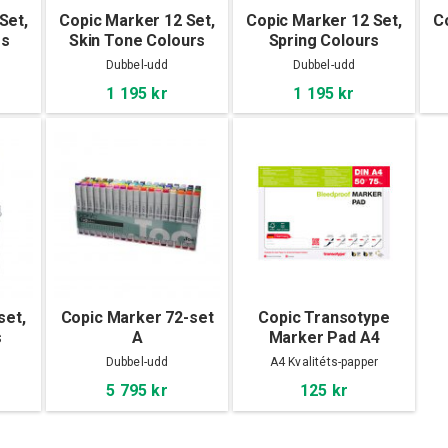
Set,
Copic Marker 12 Set,
Copic Marker 12 Set,
C
rs
Skin Tone Colours
Spring Colours
Dubbel-udd
Dubbel-udd
1 195 kr
1 195 kr
set,
Copic Marker 72-set
Copic Transotype
s
A
Marker Pad A4
Dubbel-udd
A4 Kvalitéts-papper
5 795 kr
125 kr