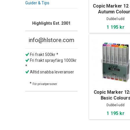
Guider & Tips
Copic Marker 12 
Autumn Colou
Dubbel-udd
Highlights Est. 2001
1 195 kr
info@hlstore.com
Fri frakt 500kr *
Fri frakt sprayfärg 1000kr
*
Alltid snabba leveranser
*
För privatpersoner
Copic Marker 12
Basic Colour
Dubbel-udd
1 195 kr