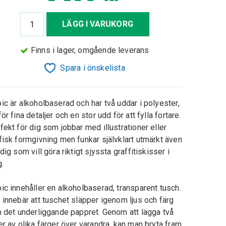
LÄGG I VARUKORG
Finns i lager, omgående leverans
Spara i önskelista
ic är alkoholbaserad och har två uddar i polyester,
för fina detaljer och en stor udd för att fylla fortare.
fekt för dig som jobbar med illustrationer eller
fisk formgivning men funkar självklart utmärkt även
 dig som vill göra riktigt sjyssta graffitiskisser i
g.
ic innehåller en alkoholbaserad, transparent tusch.
 innebär att tuschet släpper igenom ljus och färg
n det underliggande pappret. Genom att lägga två
er av olika färger över varandra, kan man bryta fram