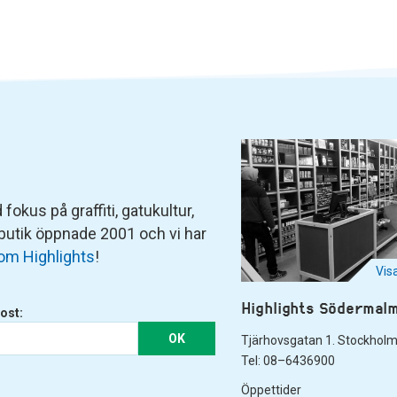
fokus på graffiti, gatukultur,
 butik öppnade 2001 och vi har
om Highlights
!
Vis
Highlights Södermal
ost:
OK
Tjärhovsgatan 1. Stockhol
Tel: 08–6436900
Öppettider