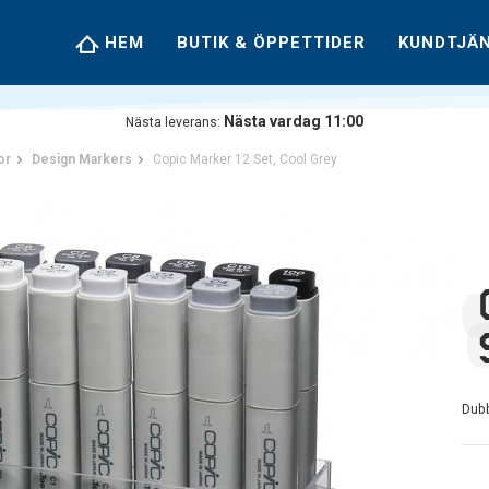
HEM
BUTIK & ÖPPETTIDER
KUNDTJÄ
Nästa vardag 11:00
Nästa leverans:
or
Design Markers
Copic Marker 12 Set, Cool Grey
Dub