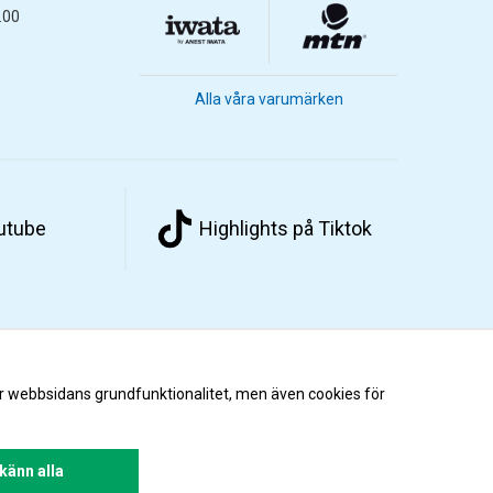
.00
Alla våra varumärken
outube
Highlights på Tiktok
r webbsidans grundfunktionalitet, men även cookies för
änn alla