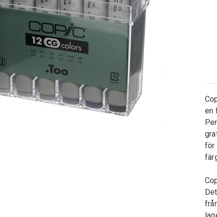
Cop
en 
Per
gra
för
fär
Cop
Det
frå
lag