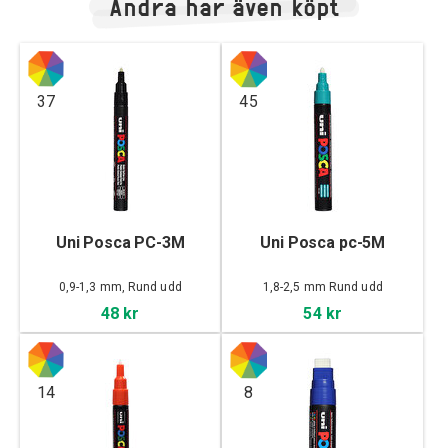
Andra har även köpt
37
45
Uni Posca PC-3M
Uni Posca pc-5M
0,9-1,3 mm, Rund udd
1,8-2,5 mm Rund udd
48 kr
54 kr
14
8