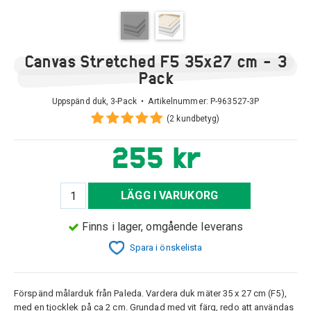
Canvas Stretched F5 35x27 cm - 3
Pack
Uppspänd duk, 3-Pack • Artikelnummer:
P-963527-3P
(2 kundbetyg)
255 kr
LÄGG I VARUKORG
Finns i lager, omgående leverans
Spara i önskelista
Förspänd målarduk från Paleda. Vardera duk mäter 35 x 27 cm (F5),
med en tjocklek på ca 2 cm. Grundad med vit färg, redo att användas