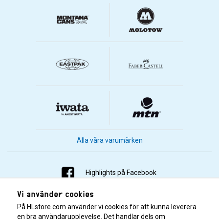
Alla våra varumärken
Highlights på Facebook
Vi använder cookies
Highlights på Instagram
På HLstore.com använder vi cookies för att kunna leverera
Highlights på Youtube
en bra användarupplevelse. Det handlar dels om