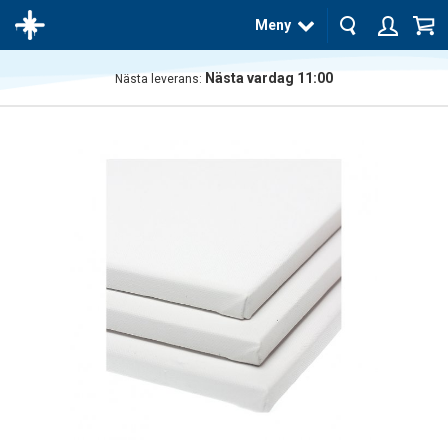
Meny
Nästa vardag 11:00
Nästa leverans:
Produkten
har blivit
tillagd i
varukorgen