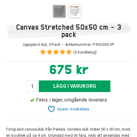
Canvas Stretched 50x50 cm - 3
pack
Uppspänd duk, 3-Pack • Artikelnummer:
P-955050-3P
(3 kundbetyg)
675 kr
LÄGG I VARUKORG
Finns i lager, omgående leverans
Spara i önskelista
Förspänd canvasduk från Paleda. Vardera duk mäter 50 x 50 cm, med
en tjocklek på ca 4 cm. Grundad med vit färg, redo att användas med