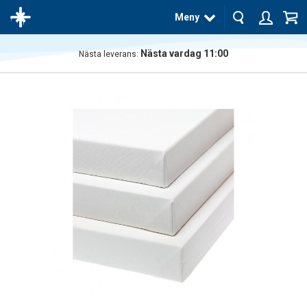
Meny
Nästa vardag 11:00
Nästa leverans:
Produkten
har blivit
tillagd i
varukorgen