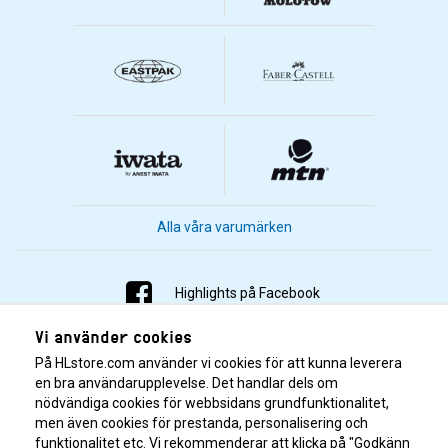
Alla våra varumärken
Highlights på Facebook
Vi använder cookies
Highlights på Instagram
På HLstore.com använder vi cookies för att kunna leverera
Highlights på Youtube
en bra användarupplevelse. Det handlar dels om
nödvändiga cookies för webbsidans grundfunktionalitet,
men även cookies för prestanda, personalisering och
Highlights på Tiktok
funktionalitet etc. Vi rekommenderar att klicka på "Godkänn