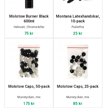
Molotow Burner Black
Montana Latexhandskar,
600ml
10-pack
Helsvart, Chrome-killer
Puderfria
75 kr
25 kr
Molotow Caps, 50-pack
Molotow Caps, 25-pack
Munstycken, mix
Munstycken, mix
175 kr
85 kr