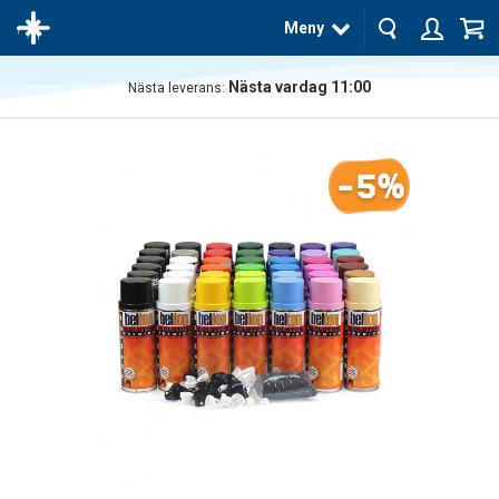
Meny
Nästa vardag 11:00
Nästa leverans:
Produkten
har blivit
tillagd i
-5%
varukorgen