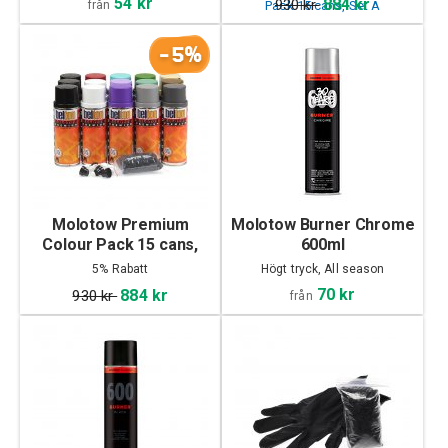
54 kr
884 kr
930 kr
från
-5%
Molotow Premium
Molotow Burner Chrome
Colour Pack 15 cans,
600ml
Set B
5% Rabatt
Högt tryck, All season
70 kr
884 kr
930 kr
från