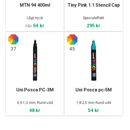
MTN 94 400ml
Tiny Pink 1.1 Stencil Cap
Lågt tryck
Specialeffekt
54 kr
295 kr
från
37
45
Uni Posca PC-3M
Uni Posca pc-5M
0,9-1,3 mm, Rund udd
1,8-2,5 mm Rund udd
48 kr
54 kr