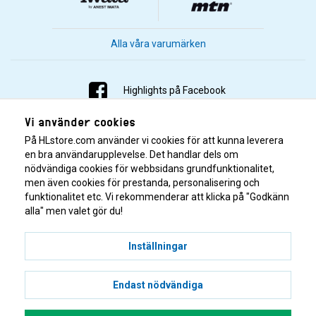
Alla våra varumärken
Highlights på Facebook
Vi använder cookies
Highlights på Instagram
På HLstore.com använder vi cookies för att kunna leverera
Highlights på Youtube
en bra användarupplevelse. Det handlar dels om
nödvändiga cookies för webbsidans grundfunktionalitet,
men även cookies för prestanda, personalisering och
Highlights på Tiktok
funktionalitet etc. Vi rekommenderar att klicka på "Godkänn
alla" men valet gör du!
Inställningar
Endast nödvändiga
© 2001–2026 Highlights/KR Distribution AB.