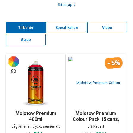
Sitemap »
Tillbehör
Specifikation
Video
Guide
-5%
83
Molotow Premium
Molotow Premium
400ml
Colour Pack 15 cans,
Set A
Lågt/mellan tryck, semi-matt
5% Rabatt