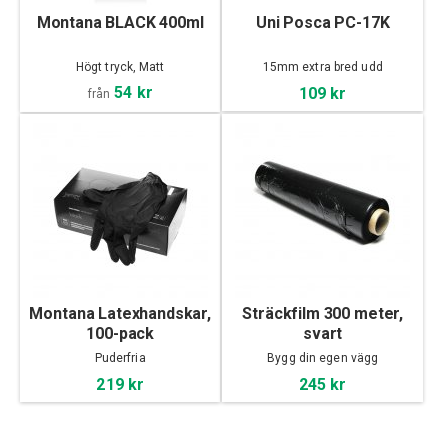
Montana BLACK 400ml
Uni Posca PC-17K
Högt tryck, Matt
15mm extra bred udd
54 kr
109 kr
från
Montana Latexhandskar,
Sträckfilm 300 meter,
100-pack
svart
Puderfria
Bygg din egen vägg
219 kr
245 kr