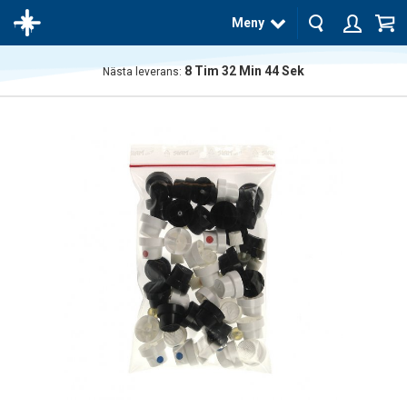
Meny
8
Tim
32
Min
43
Sek
Nästa leverans:
Produkten
har blivit
tillagd i
varukorgen