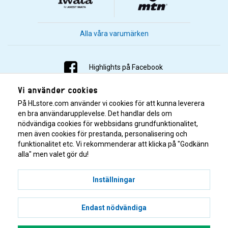
Alla våra varumärken
Highlights på Facebook
Vi använder cookies
Highlights på Instagram
På HLstore.com använder vi cookies för att kunna leverera
Highlights på Youtube
en bra användarupplevelse. Det handlar dels om
nödvändiga cookies för webbsidans grundfunktionalitet,
men även cookies för prestanda, personalisering och
Highlights på Tiktok
funktionalitet etc. Vi rekommenderar att klicka på "Godkänn
alla" men valet gör du!
Inställningar
Endast nödvändiga
© 2001–2026 Highlights/KR Distribution AB.