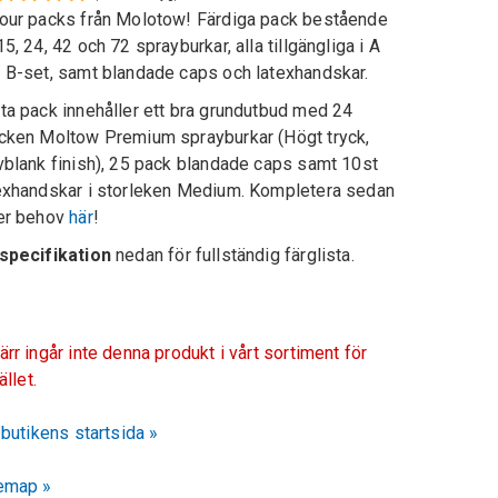
our packs från Molotow! Färdiga pack bestående
15, 24, 42 och 72 sprayburkar, alla tillgängliga i A
 B-set, samt blandade caps och latexhandskar.
ta pack innehåller ett bra grundutbud med 24
cken Moltow Premium sprayburkar (Högt tryck,
vblank finish), 25 pack blandade caps samt 10st
exhandskar i storleken Medium. Kompletera sedan
er behov
här
!
specifikation
nedan för fullständig färglista.
ärr ingår inte denna produkt i vårt sortiment för
fället.
l butikens startsida »
emap »