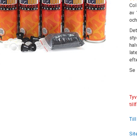
Col
av 
och
Det
sty
hal
lat
eft
Se
Tyv
till
Til
Sit