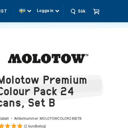
Logga in
NST
Sök
Molotow Premium
Colour Pack 24
cans, Set B
Rabatt • Artikelnummer:
MOLOTOWCOLOR24SETB
(2 kundbetyg)