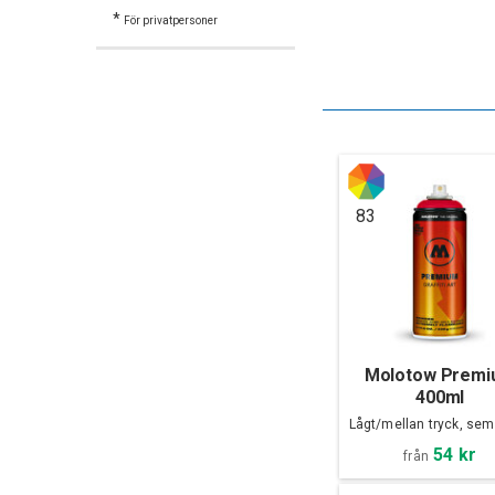
*
För privatpersoner
83
Molotow Prem
400ml
Lågt/mellan tryck, sem
54 kr
från