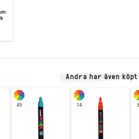
ium
nk
Andra har även köpt
45
14