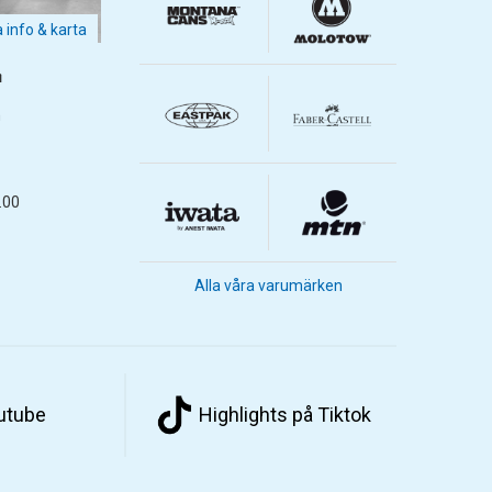
a info & karta
m
m
.00
Alla våra varumärken
outube
Highlights på Tiktok