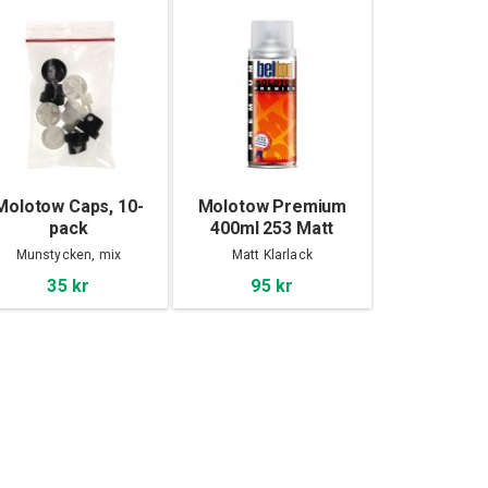
Molotow Caps, 10-
Molotow Premium
pack
400ml 253 Matt
Klarlack
Munstycken, mix
Matt Klarlack
35 kr
95 kr