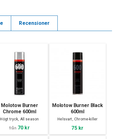
de
Recensioner
Molotow Burner
Molotow Burner Black
Chrome 600ml
600ml
Högt tryck, All season
Helsvart, Chrome-killer
70 kr
75 kr
från