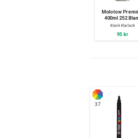
Molotow Prem
400ml 252 Bla
Klarlack
Blank Klarlack
95 kr
37