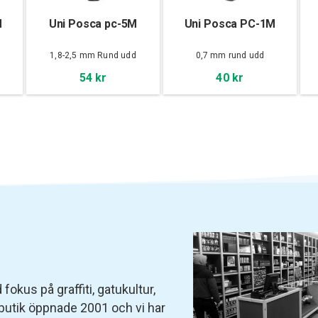
M
Uni Posca pc-5M
Uni Posca PC-1M
d
1,8-2,5 mm Rund udd
0,7 mm rund udd
54 kr
40 kr
fokus på graffiti, gatukultur,
 butik öppnade 2001 och vi har