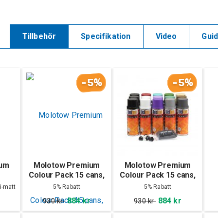
Tillbehör
Specifikation
Video
Gui
-5%
-5%
ium
Molotow Premium
Molotow Premium
Colour Pack 15 cans,
Colour Pack 15 cans,
Set A
Set B
i-matt
5% Rabatt
5% Rabatt
884 kr
884 kr
930 kr
930 kr