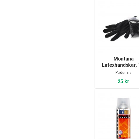
Montana
Latexhandskar, 
pack
Puderfria
25 kr