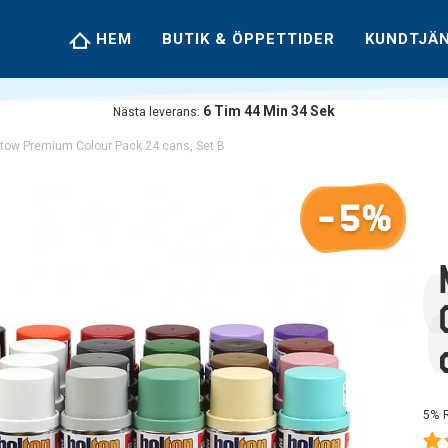
HEM
BUTIK & ÖPPETTIDER
KUNDTJÄ
6
Tim
44
Min
33
Sek
Nästa leverans:
tow Premium Colour Pack 24 cans, Set B
-5%
5% 