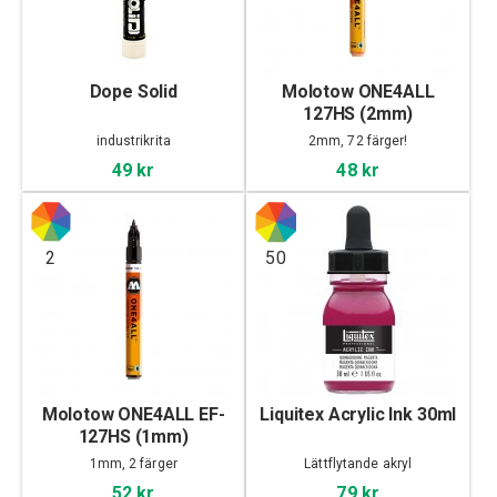
Dope Solid
Molotow ONE4ALL
127HS (2mm)
industrikrita
2mm, 72 färger!
49 kr
48 kr
2
50
Molotow ONE4ALL EF-
Liquitex Acrylic Ink 30ml
127HS (1mm)
1mm, 2 färger
Lättflytande akryl
52 kr
79 kr