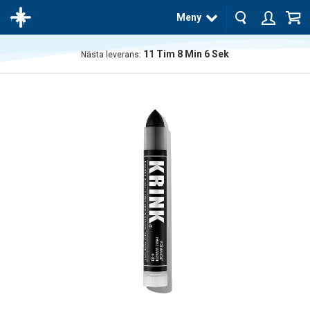
Meny
11
Tim
8
Min
6
Sek
Nästa leverans:
Produkten
har blivit
tillagd i
varukorgen