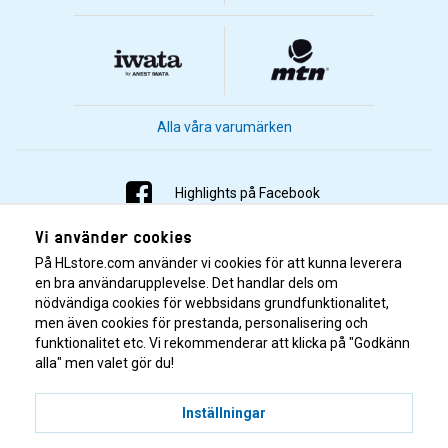
Alla våra varumärken
Highlights på Facebook
Vi använder cookies
Highlights på Instagram
På HLstore.com använder vi cookies för att kunna leverera
Highlights på Youtube
en bra användarupplevelse. Det handlar dels om
nödvändiga cookies för webbsidans grundfunktionalitet,
men även cookies för prestanda, personalisering och
Highlights på Tiktok
funktionalitet etc. Vi rekommenderar att klicka på "Godkänn
alla" men valet gör du!
Inställningar