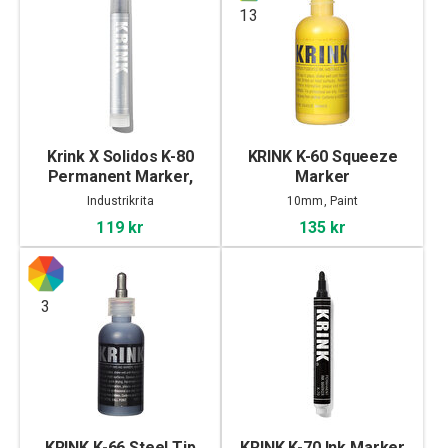
13
Krink X Solidos K-80
KRINK K-60 Squeeze
Permanent Marker,
Marker
Silver
Industrikrita
10mm, Paint
119 kr
135 kr
3
KRINK K-66 Steel Tip
KRINK K-70 Ink Marker