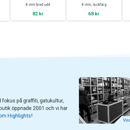
8 mm bred udd
8 mm, lackfärg
82 kr
68 kr
fokus på graffiti, gatukultur,
 butik öppnade 2001 och vi har
om Highlights
!
Vis