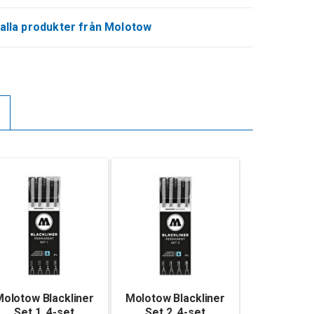
alla produkter från Molotow
olotow Blackliner
Molotow Blackliner
Set 1, 4-set
Set 2, 4-set