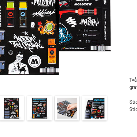
Två
gra
Sti
Sti