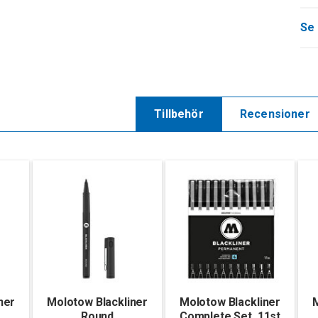
Se 
Tillbehör
Recensioner
ner
Molotow Blackliner
Molotow Blackliner
M
Round
Complete Set, 11st