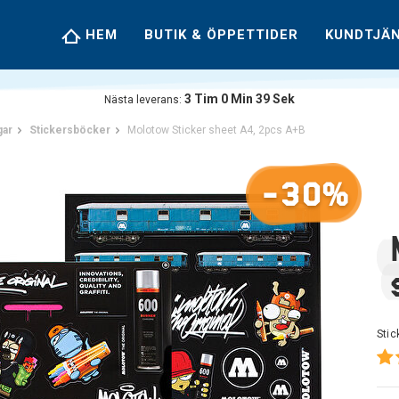
HEM
BUTIK & ÖPPETTIDER
KUNDTJÄ
3
Tim
0
Min
39
Sek
Nästa leverans:
gar
Stickersböcker
Molotow Sticker sheet A4, 2pcs A+B
-30%
Stic