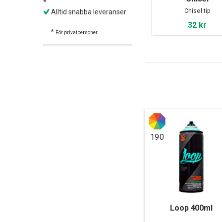
*
Chisel tip
Alltid snabba leveranser
32 kr
*
För privatpersoner
190
Loop 400ml