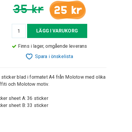
35 kr
25 kr
LÄGG I VARUKORG
Finns i lager, omgående leverans
Spara i önskelista
 sticker blad i formatet A4 från Molotow med olika
ffiti och Molotow motiv.
cker sheet A: 36 sticker
cker sheet B: 33 sticker