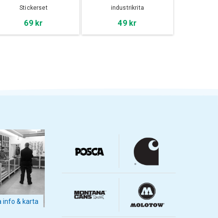
Stickerset
industrikrita
69 kr
49 kr
a info & karta