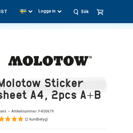
Logga in
NST
Sök
Molotow Sticker
sheet A4, 2pcs A+B
kers • Artikelnummer:
F-800679
(2 kundbetyg)