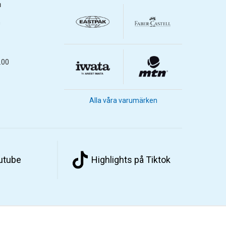
m
m
.00
Alla våra varumärken
outube
Highlights på Tiktok