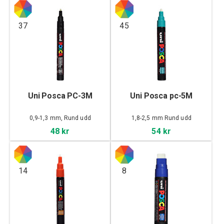
37
45
Uni Posca PC-3M
Uni Posca pc-5M
0,9-1,3 mm, Rund udd
1,8-2,5 mm Rund udd
48 kr
54 kr
14
8