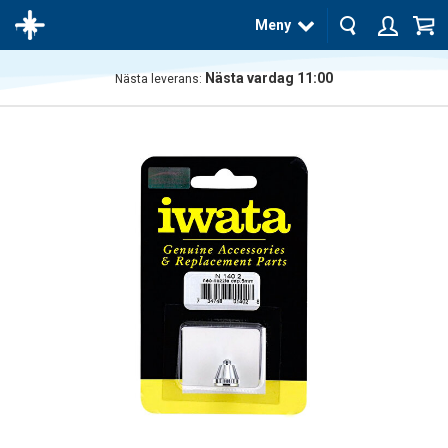
Meny
Nästa vardag 11:00
Nästa leverans:
Produkten
har blivit
tillagd i
varukorgen