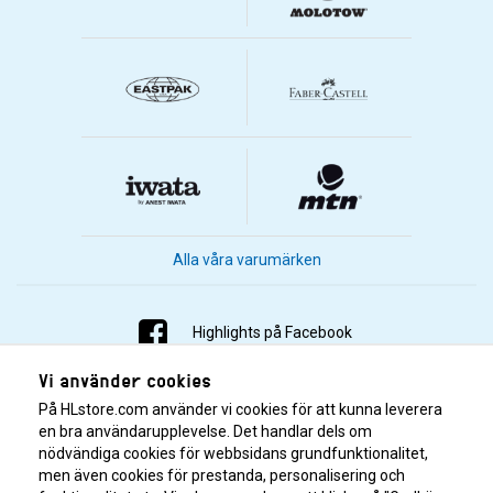
Alla våra varumärken
Highlights på Facebook
Vi använder cookies
Highlights på Instagram
På HLstore.com använder vi cookies för att kunna leverera
Highlights på Youtube
en bra användarupplevelse. Det handlar dels om
nödvändiga cookies för webbsidans grundfunktionalitet,
men även cookies för prestanda, personalisering och
Highlights på Tiktok