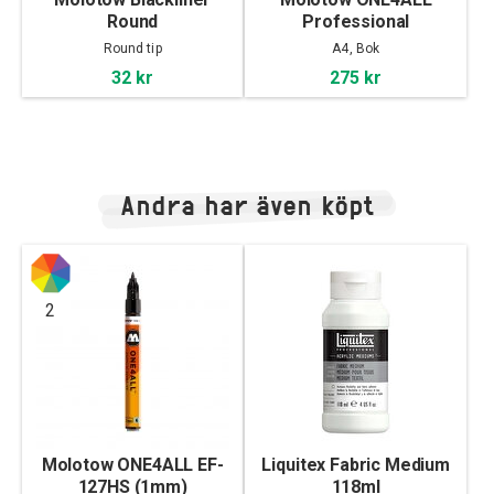
Round
Professional
Sketchbook A4
Round tip
A4, Bok
landscape
32 kr
275 kr
Andra har även köpt
2
Molotow ONE4ALL EF-
Liquitex Fabric Medium
127HS (1mm)
118ml