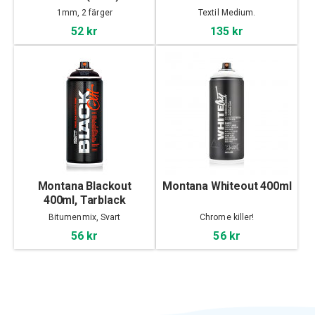
1mm, 2 färger
Textil Medium.
52 kr
135 kr
Montana Blackout
Montana Whiteout 400ml
400ml, Tarblack
Bitumenmix, Svart
Chrome killer!
56 kr
56 kr