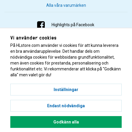
Alla våra varumärken
Highlights på Facebook
Vi använder cookies
Highlights på Instagram
På HLstore.com använder vi cookies för att kunna leverera
Highlights på Youtube
en bra användarupplevelse. Det handlar dels om
nödvändiga cookies för webbsidans grundfunktionalitet,
men även cookies för prestanda, personalisering och
Highlights på Tiktok
funktionalitet etc. Vi rekommenderar att klicka på "Godkänn
alla" men valet gör du!
Inställningar
Endast nödvändiga
© 2001–2026 Highlights/KR Distribution AB.
Godkänn alla