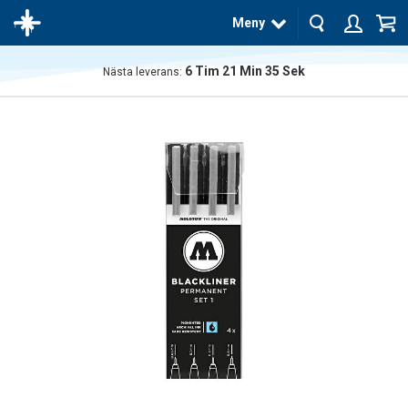
Meny
6
Tim
21
Min
34
Sek
Nästa leverans:
Produkten
har blivit
tillagd i
varukorgen