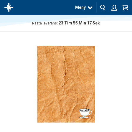
Meny
23
Tim
55
Min
17
Sek
Nästa leverans:
Produkten
har blivit
tillagd i
varukorgen