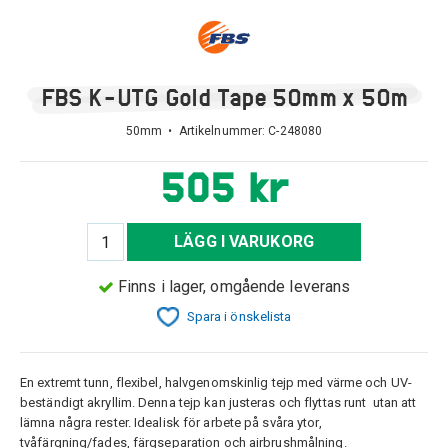
FBS K-UTG Gold Tape 50mm x 50m
50mm • Artikelnummer:
C-248080
505 kr
LÄGG I VARUKORG
Finns i lager, omgående leverans
Spara i önskelista
En extremt tunn, flexibel, halvgenomskinlig tejp med värme och UV-
beständigt akryllim. Denna tejp kan justeras och flyttas runt utan att
lämna några rester. Idealisk för arbete på svåra ytor,
tvåfärgning/fades, färgseparation och airbrushmålning.