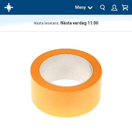
Meny
Nästa vardag 11:00
Nästa leverans:
Produkten
har blivit
tillagd i
varukorgen