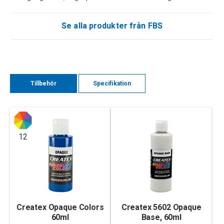
Se alla produkter från FBS
Tillbehör
Specifikation
12
Createx Opaque Colors
Createx 5602 Opaque
60ml
Base, 60ml