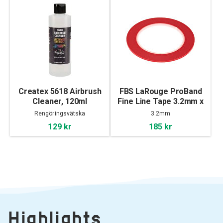
Createx 5618 Airbrush
FBS LaRouge ProBand
Cleaner, 120ml
Fine Line Tape 3.2mm x
55m
Rengöringsvätska
3.2mm
129 kr
185 kr
Highlights