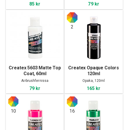
85 kr
79 kr
2
Createx 5603 Matte Top
Createx Opaque Colors
Coat, 60ml
120ml
Airbrushfernissa
Opaka, 120ml
79 kr
165 kr
10
16