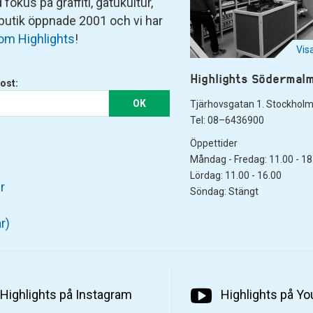
fokus på graffiti, gatukultur,
 butik öppnade 2001 och vi har
om Highlights
!
Vis
Highlights Södermal
ost:
OK
Tjärhovsgatan 1. Stockhol
Tel: 08–6436900
Öppettider
Måndag - Fredag: 11.00 - 18
Lördag: 11.00 - 16.00
r
Söndag: Stängt
r)
Highlights på Instagram
Highlights på Y