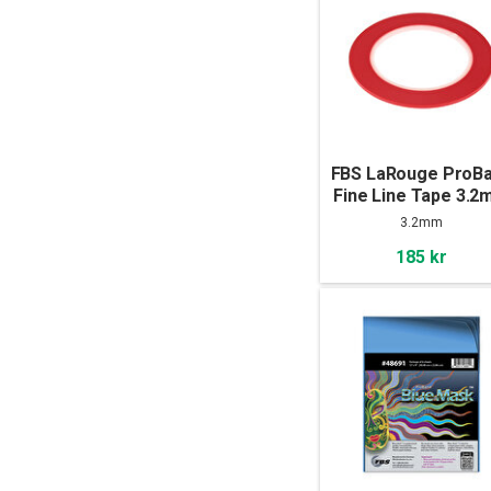
FBS LaRouge ProB
Fine Line Tape 3.
x 55m
3.2mm
185 kr