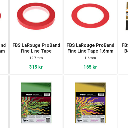
and
FBS LaRouge ProBand
FBS LaRouge ProBand
FB
2mm
Fine Line Tape
Fine Line Tape 1.6mm
B
12.7mm x 55m
x 55m
12.7mm
1.6mm
315 kr
165 kr