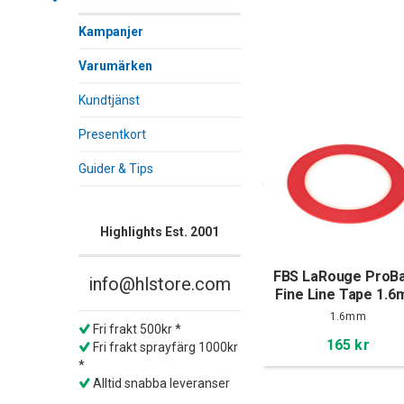
Kampanjer
Varumärken
Kundtjänst
Presentkort
Guider & Tips
Highlights Est. 2001
FBS LaRouge ProB
info@hlstore.com
Fine Line Tape 1.
x 55m
1.6mm
Fri frakt 500kr *
165 kr
Fri frakt sprayfärg 1000kr
*
Alltid snabba leveranser