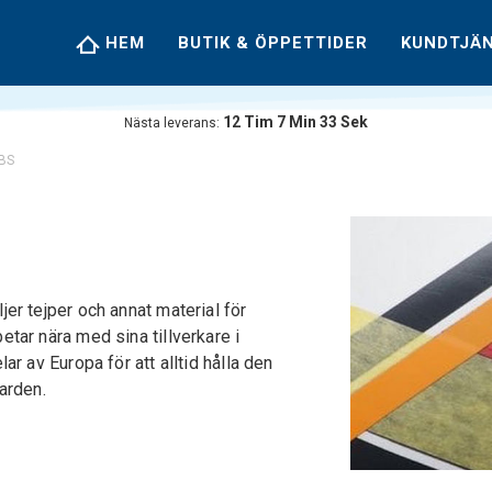
HEM
BUTIK & ÖPPETTIDER
KUNDTJÄ
12
Tim
7
Min
32
Sek
Nästa leverans:
BS
er tejper och annat material för
tar nära med sina tillverkare i
ar av Europa för att alltid hålla den
arden.