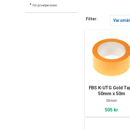
*
För privatpersoner
Filter:
Varumä
FBS K-UTG Gold Ta
50mm x 50m
50mm
505 kr