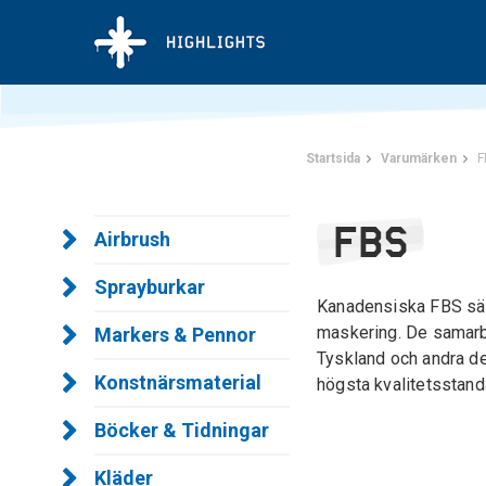
Startsida
Varumärken
F
FBS
Airbrush
Sprayburkar
Kanadensiska FBS sälj
maskering. De samarbe
Markers & Pennor
Tyskland och andra del
Konstnärsmaterial
högsta kvalitetsstand
Böcker & Tidningar
Kläder