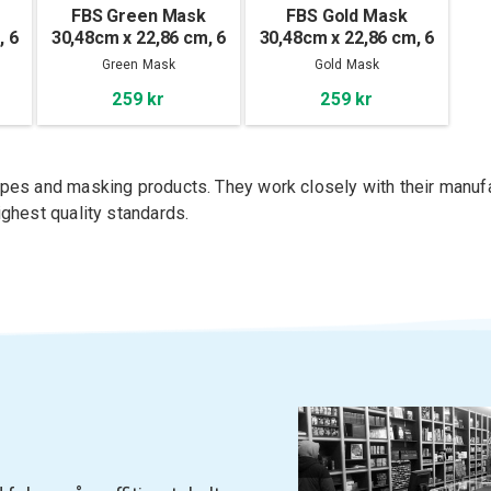
FBS Green Mask
FBS Gold Mask
, 6
30,48cm x 22,86 cm, 6
30,48cm x 22,86 cm, 6
Sheets
Sheets
Green Mask
Gold Mask
259 kr
259 kr
pes and masking products. They work closely with their manufa
ighest quality standards.