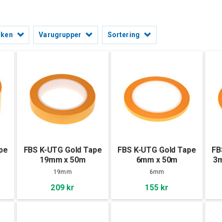
rken
Varugrupper
Sortering
pe
FBS K-UTG Gold Tape
FBS K-UTG Gold Tape
FB
19mm x 50m
6mm x 50m
3m
19mm
6mm
209 kr
155 kr