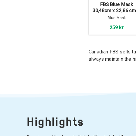
FBS Blue Mask
30,48cm x 22,86 cm
Sheets
Blue Mask
259 kr
Canadian FBS sells ta
always maintain the h
Highlights