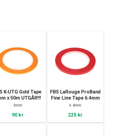
S K-UTG Gold Tape
FBS LaRouge ProBand
m x 50m UTGÅR!!!
Fine Line Tape 6.4mm
x 55m
3mm
6.4mm
90 kr
225 kr