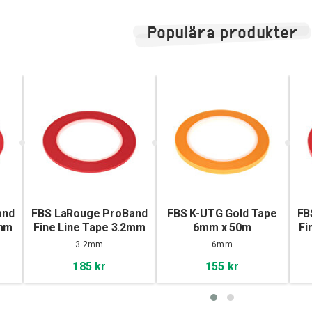
Populära produkter
and
FBS LaRouge ProBand
FBS K-UTG Gold Tape
FB
6mm
Fine Line Tape 3.2mm
6mm x 50m
Fi
x 55m
3.2mm
6mm
185 kr
155 kr