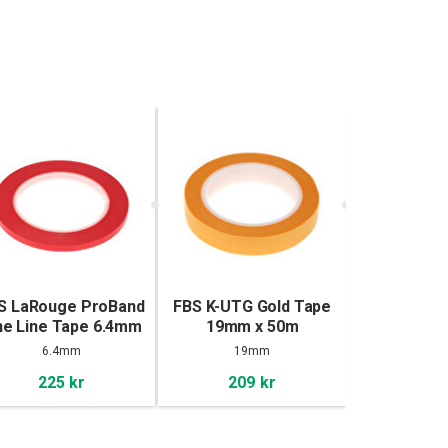
S LaRouge ProBand
FBS K-UTG Gold Tape
FBS PT43 M
ne Line Tape 6.4mm
19mm x 50m
Beige 0.8
x 55m
6.4mm
19mm
0.8
225 kr
209 kr
139