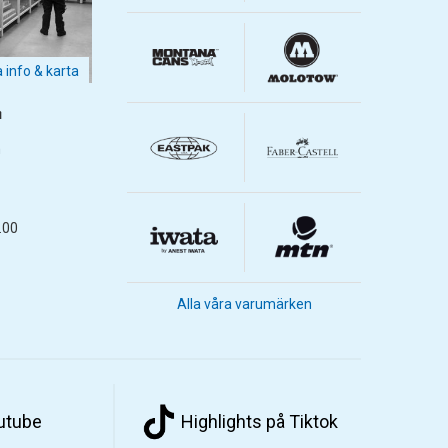
a info & karta
m
m
.00
Alla våra varumärken
outube
Highlights på Tiktok