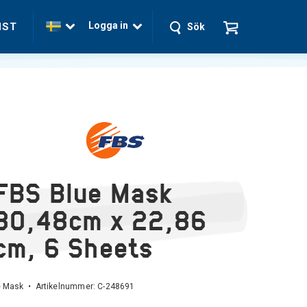
Logga in
NST
Sök
FBS Blue Mask
30,48cm x 22,86
cm, 6 Sheets
e Mask • Artikelnummer:
C-248691