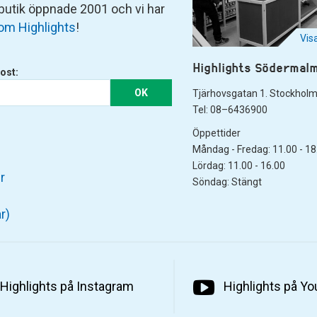
 butik öppnade 2001 och vi har
om Highlights
!
Vis
Highlights Södermal
ost:
OK
Tjärhovsgatan 1. Stockhol
Tel: 08–6436900
Öppettider
Måndag - Fredag: 11.00 - 18
Lördag: 11.00 - 16.00
r
Söndag: Stängt
r)
Highlights på Instagram
Highlights på Y