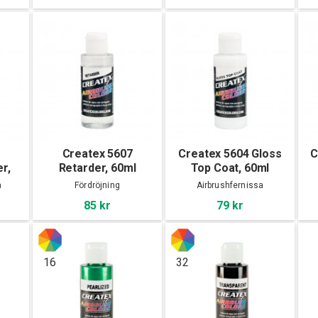
Createx 5607
Createx 5604 Gloss
C
r,
Retarder, 60ml
Top Coat, 60ml
a
Fördröjning
Airbrushfernissa
85 kr
79 kr
16
32