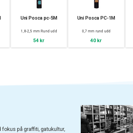
M
Uni Posca pc-5M
Uni Posca PC-1M
d
1,8-2,5 mm Rund udd
0,7 mm rund udd
54 kr
40 kr
fokus på graffiti, gatukultur,