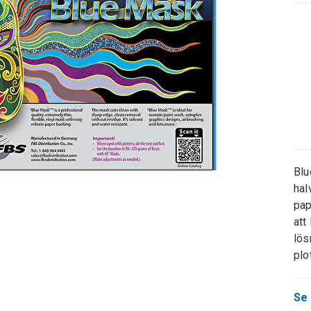
Blu
hal
pap
att
lös
plo
Se 