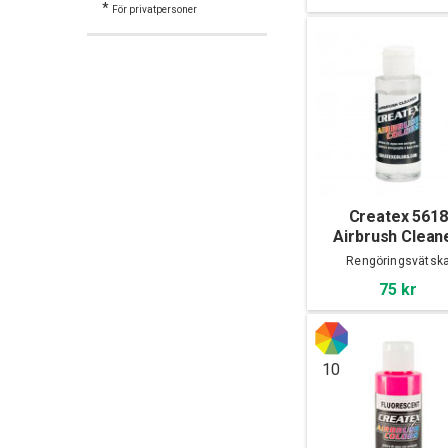
*
För privatpersoner
Createx 5618
Airbrush Cleane
60ml
Rengöringsvätsk
75 kr
10