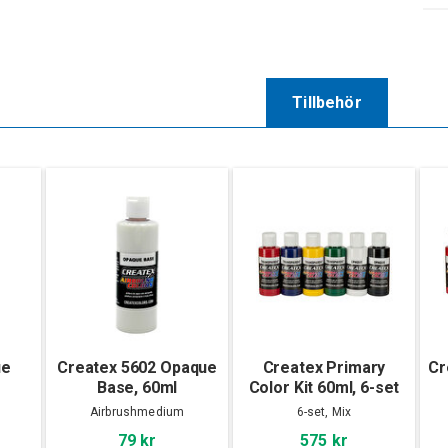
Tillbehör
ue
Createx 5602 Opaque
Createx Primary
Cr
Base, 60ml
Color Kit 60ml, 6-set
Airbrushmedium
6-set, Mix
79 kr
575 kr