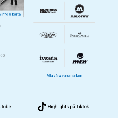
a info & karta
m
m
.00
Alla våra varumärken
outube
Highlights på Tiktok