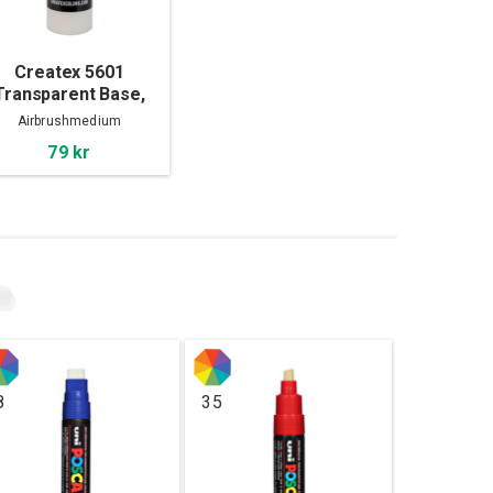
Createx 5601
Transparent Base,
60ml
Airbrushmedium
79 kr
8
35