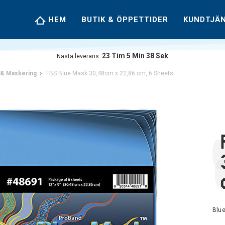
HEM
BUTIK & ÖPPETTIDER
KUNDTJÄ
23
Tim
5
Min
37
Sek
Nästa leverans:
 & Maskering
FBS Blue Mask 30,48cm x 22,86 cm, 6 Sheets
Blu