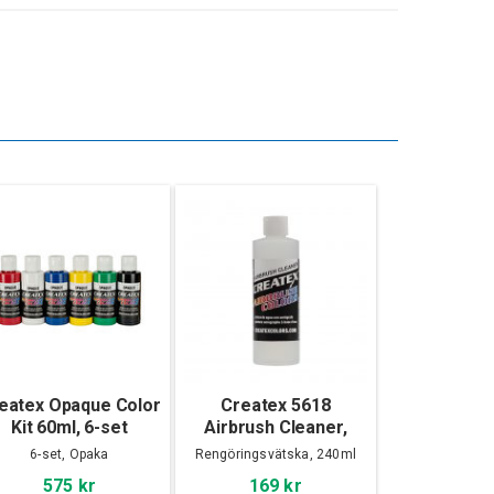
eatex Opaque Color
Createx 5618
Kit 60ml, 6-set
Airbrush Cleaner,
240ml
6-set, Opaka
Rengöringsvätska, 240ml
575 kr
169 kr