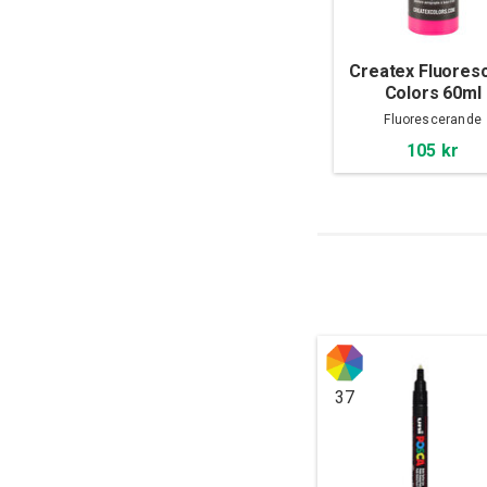
Createx Fluores
Colors 60ml
Fluorescerande
105 kr
37