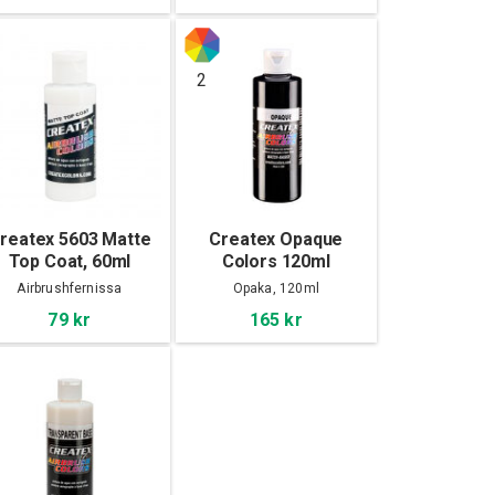
2
reatex 5603 Matte
Createx Opaque
Top Coat, 60ml
Colors 120ml
Airbrushfernissa
Opaka, 120ml
79 kr
165 kr