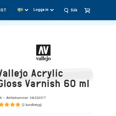
Logga in
NST
Sök
Vallejo Acrylic
Gloss Varnish 60 ml
nk • Artikelnummer:
VA-526517
(2 kundbetyg)