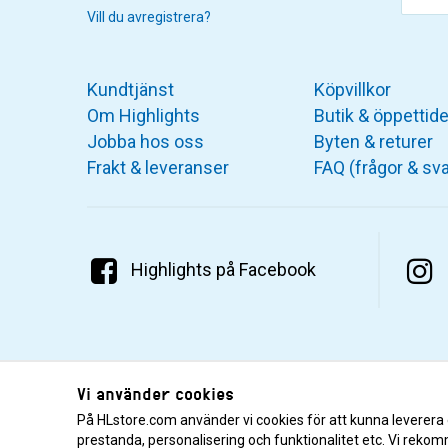
Vill du avregistrera?
Kundtjänst
Köpvillkor
Om Highlights
Butik & öppettide
Jobba hos oss
Byten & returer
Frakt & leveranser
FAQ (frågor & sva
Highlights på Facebook
Vi använder cookies
På HLstore.com använder vi cookies för att kunna leverera
prestanda, personalisering och funktionalitet etc. Vi rekom
© 2001–2026 Highlights/KR Distribution AB.