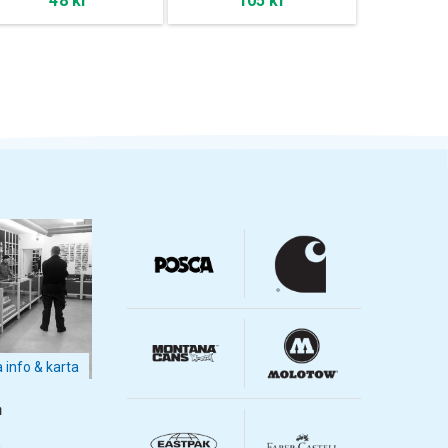
48 kr
105 kr
a info & karta
m
m