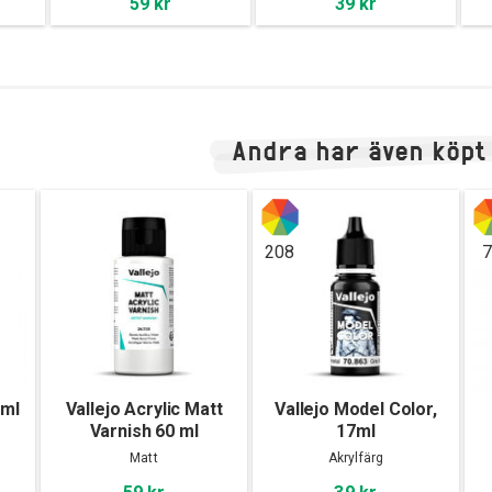
59 kr
39 kr
Andra har även köpt
208
7
ml
Vallejo Acrylic Matt
Vallejo Model Color,
Varnish 60 ml
17ml
Matt
Akrylfärg