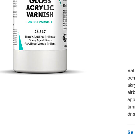
Val
och
akr
air
app
tim
öns
Se 