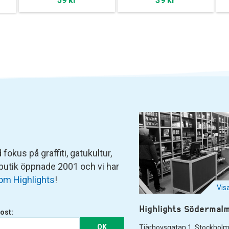
59 kr
39 kr
fokus på graffiti, gatukultur,
 butik öppnade 2001 och vi har
om Highlights
!
Vis
Highlights Södermal
ost:
OK
Tjärhovsgatan 1. Stockhol