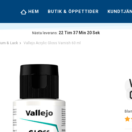
HEM
BUTIK & ÖPPETTIDER
KUNDTJÄ
22
Tim
37
Min
20
Sek
Nästa leverans:
um & Lack
Vallejo Acrylic Gloss Varnish 60 ml
Bla