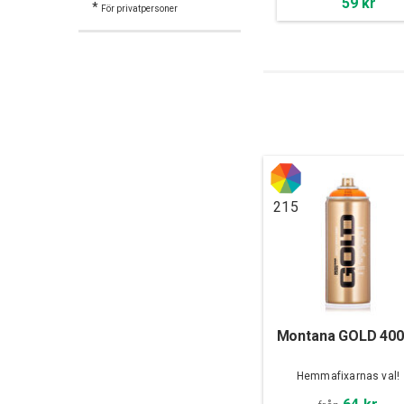
59 kr
*
För privatpersoner
215
Montana GOLD 400
Hemmafixarnas val!