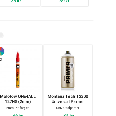
39 kr
39 kr
2
Molotow ONE4ALL
Montana Tech T2300
127HS (2mm)
Universal Primer
400ml
2mm, 72 färger!
Universalprimer