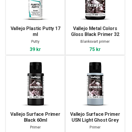
Vallejo Plastic Putty 17
Vallejo Metal Colors
ml
Gloss Black Primer 32
ml
Putty
Blanksvart primer
39 kr
75 kr
Vallejo Surface Primer
Vallejo Surface Primer
Black 60ml
USN Light Ghost Grey
60ml
Primer
Primer