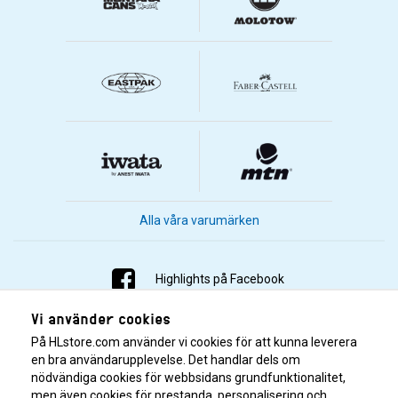
Alla våra varumärken
Highlights på Facebook
Vi använder cookies
Highlights på Instagram
På HLstore.com använder vi cookies för att kunna leverera
Highlights på Youtube
en bra användarupplevelse. Det handlar dels om
nödvändiga cookies för webbsidans grundfunktionalitet,
men även cookies för prestanda, personalisering och
Highlights på Tiktok