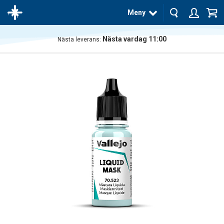
Meny
Nästa vardag 11:00
Nästa leverans:
Produkten
har blivit
tillagd i
varukorgen