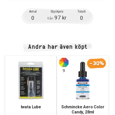
Antal
Styckpris
Totalt
97 kr
0
0
från
Andra har även köpt
-30%
9
Iwata Lube
Schmincke Aero Color
Candy, 28ml