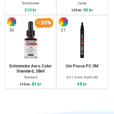
Smörjmedel
Candy
210 kr
90 kr
129 kr
-30%
36
37
Schmincke Aero Color
Uni Posca PC-3M
Standard, 28ml
Standard
0,9-1,3 mm, Rund udd
81 kr
48 kr
115 kr