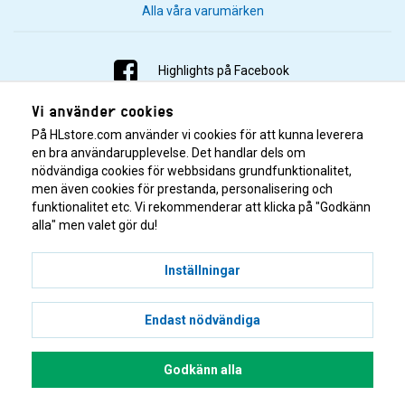
Alla våra varumärken
Highlights på Facebook
Vi använder cookies
Highlights på Instagram
På HLstore.com använder vi cookies för att kunna leverera
Highlights på Youtube
en bra användarupplevelse. Det handlar dels om
nödvändiga cookies för webbsidans grundfunktionalitet,
men även cookies för prestanda, personalisering och
Highlights på Tiktok
funktionalitet etc. Vi rekommenderar att klicka på "Godkänn
alla" men valet gör du!
Inställningar
Endast nödvändiga
© 2001–2026 Highlights/KR Distribution AB.
Godkänn alla