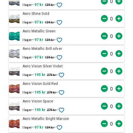
•
97 kr
•
I lager
139 kr
Aero Shine Gold
•
97 kr
•
I lager
139 kr
Aero Metallic Green
•
97 kr
•
I lager
139 kr
Aero Metallic Brill.silver
•
97 kr
•
I lager
139 kr
Aero Vision Silver Violet
•
195 kr
•
I lager
279 kr
Aero Vision Gold Red
•
195 kr
•
I lager
279 kr
Aero Vision Space
•
195 kr
•
I lager
279 kr
Aero Metallic Bright Maroon
•
97 kr
•
I lager
139 kr