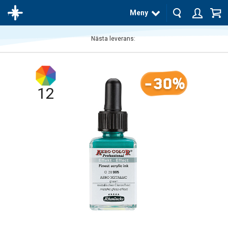
Meny
Nästa leverans:
Produkten
har blivit
tillagd i
-30%
varukorgen
12