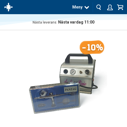
Meny
Nästa vardag 11:00
Nästa leverans:
Produkten
har blivit
tillagd i
-10%
varukorgen