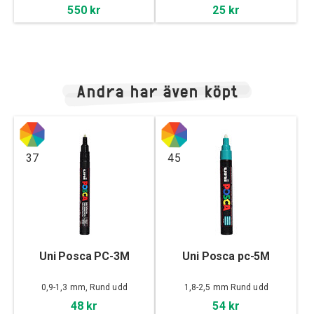
550 kr
25 kr
Andra har även köpt
37
45
Uni Posca PC-3M
Uni Posca pc-5M
0,9-1,3 mm, Rund udd
1,8-2,5 mm Rund udd
48 kr
54 kr