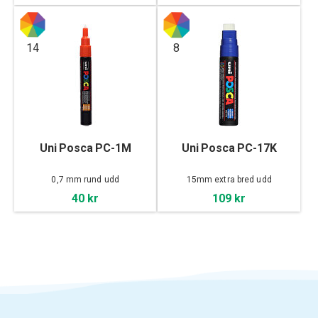
14
8
Uni Posca PC-1M
Uni Posca PC-17K
0,7 mm rund udd
15mm extra bred udd
40 kr
109 kr