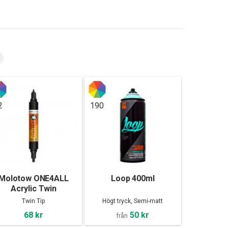
2
190
Molotow ONE4ALL
Loop 400ml
Acrylic Twin
Twin Tip
Högt tryck, Semi-matt
68 kr
50 kr
från