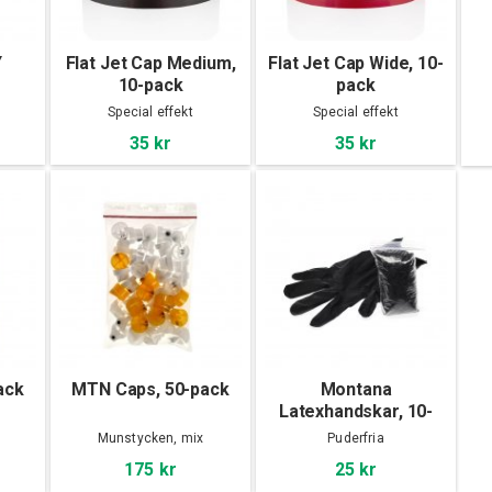
Y
Flat Jet Cap Medium,
Flat Jet Cap Wide, 10-
10-pack
pack
Special effekt
Special effekt
35 kr
35 kr
ack
MTN Caps, 50-pack
Montana
Latexhandskar, 10-
pack
Munstycken, mix
Puderfria
175 kr
25 kr