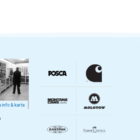
a info & karta
m
m