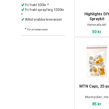
Fri frakt 500kr *
Fri frakt sprayfärg 1000kr
Highlights DI
*
Spraykit
Alltid snabba leveranser
Hemmafix-kit!
*
För privatpersoner
50 kr
MTN Caps, 25-p
Munstycken, mix
85 kr