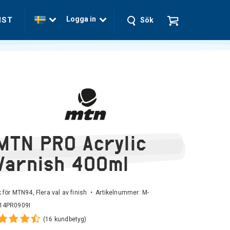
Logga in
NST
Sök
MTN PRO Acrylic
Varnish 400ml
 för MTN94, Flera val av finish • Artikelnummer:
M-
14PR0909I
(16 kundbetyg)