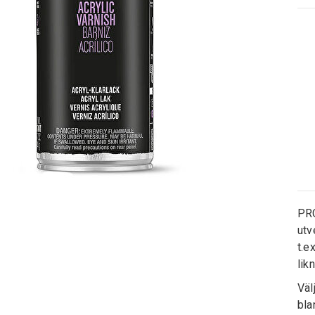
PRO
utv
t.e
lik
Väl
bla