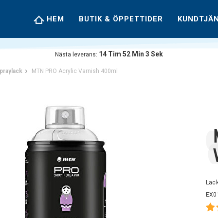
HEM
BUTIK & ÖPPETTIDER
KUNDTJÄ
14
Tim
52
Min
2
Sek
Nästa leverans:
praylack
MTN PRO Acrylic Varnish 400ml
Lack
EX0