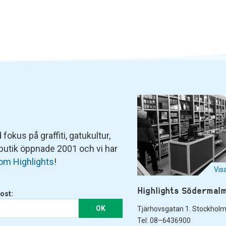
fokus på graffiti, gatukultur,
 butik öppnade 2001 och vi har
om Highlights
!
Vis
Highlights Södermal
ost:
OK
Tjärhovsgatan 1. Stockhol
Tel: 08–6436900