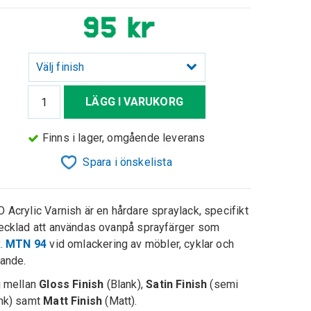
95 kr
Välj finish
LÄGG I VARUKORG
Finns i lager, omgående leverans
Spara i önskelista
 Acrylic Varnish är en hårdare spraylack, specifikt
ecklad att användas ovanpå sprayfärger som
x.
MTN 94
vid omlackering av möbler, cyklar och
nande.
j mellan
Gloss Finish
(Blank),
Satin Finish
(semi
nk) samt
Matt Finish
(Matt).