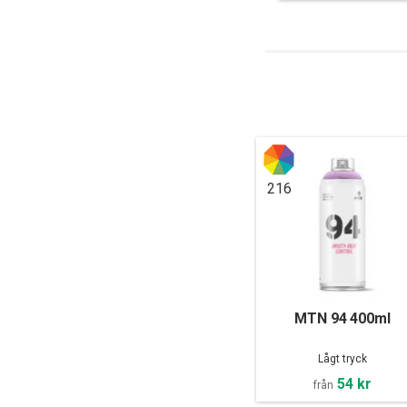
216
MTN 94 400ml
Lågt tryck
54 kr
från