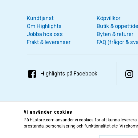
Kundtjänst
Köpvillkor
Om Highlights
Butik & öppettide
Jobba hos oss
Byten & returer
Frakt & leveranser
FAQ (frågor & sva
Highlights på Facebook
Vi använder cookies
På HLstore.com använder vi cookies för att kunna leverera
prestanda, personalisering och funktionalitet etc. Vi rekom
© 2001–2026 Highlights/KR Distribution AB.