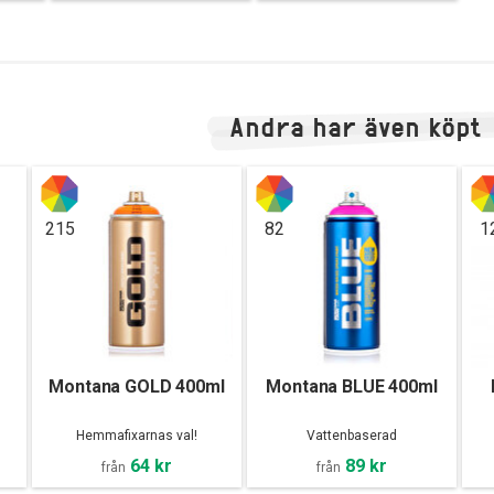
Andra har även köpt
215
82
1
Montana GOLD 400ml
Montana BLUE 400ml
Hemmafixarnas val!
Vattenbaserad
64 kr
89 kr
från
från