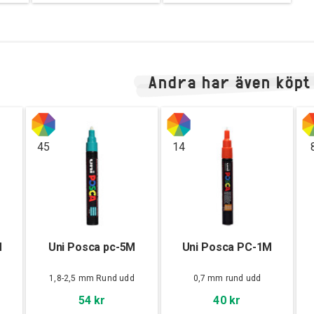
Andra har även köpt
45
14
M
Uni Posca pc-5M
Uni Posca PC-1M
d
1,8-2,5 mm Rund udd
0,7 mm rund udd
54 kr
40 kr