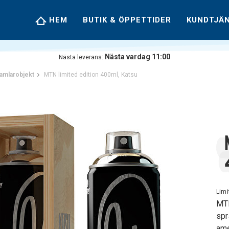
HEM
BUTIK & ÖPPETTIDER
KUNDTJÄ
Nästa vardag 11:00
Nästa leverans:
amlarobjekt
MTN limited edition 400ml, Katsu
Limi
MTN
spr
ame