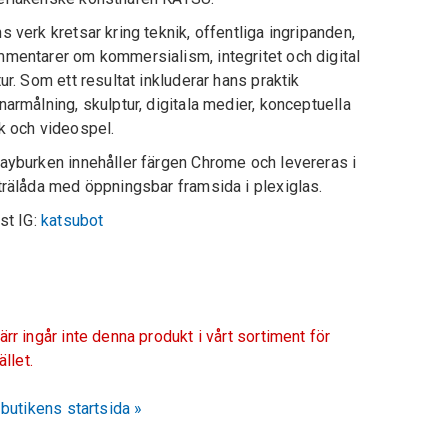
s verk kretsar kring teknik, offentliga ingripanden,
mentarer om kommersialism, integritet och digital
tur. Som ett resultat inkluderar hans praktik
narmålning, skulptur, digitala medier, konceptuella
k och videospel.
ayburken innehåller färgen Chrome och levereras i
trälåda med öppningsbar framsida i plexiglas.
ist IG:
katsubot
ärr ingår inte denna produkt i vårt sortiment för
fället.
l butikens startsida »