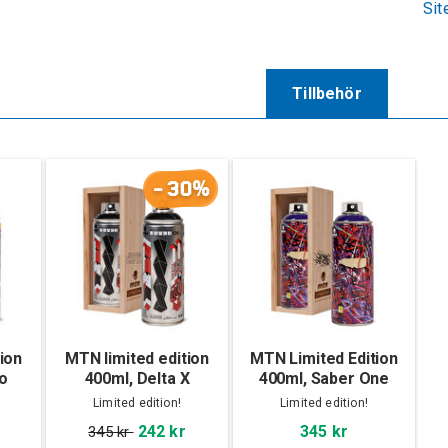
Sit
Tillbehör
-30%
ion
MTN limited edition
MTN Limited Edition
o
400ml, Delta X
400ml, Saber One
Ruyzdael
Limited edition!
Limited edition!
242 kr
345 kr
345 kr