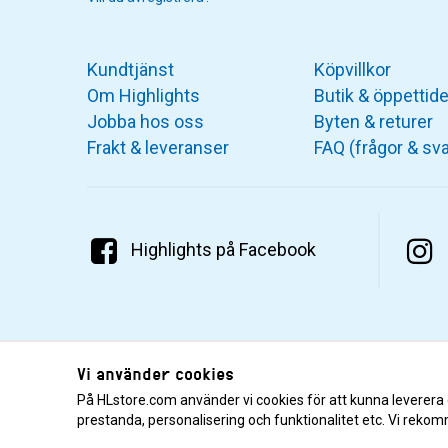
Kundtjänst
Köpvillkor
Om Highlights
Butik & öppettide
Jobba hos oss
Byten & returer
Frakt & leveranser
FAQ (frågor & sva
Highlights på Facebook
Vi använder cookies
På HLstore.com använder vi cookies för att kunna leverera
prestanda, personalisering och funktionalitet etc. Vi rekom
© 2001–2026 Highlights/KR Distribution AB.