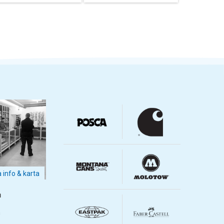
a info & karta
m
m