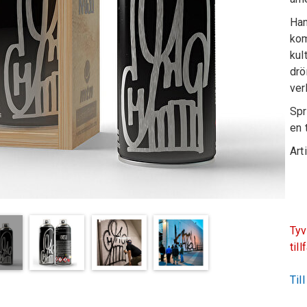
Han
kom
kul
drö
ver
Spr
en 
Art
Tyv
till
Til