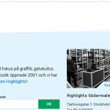
fokus på graffiti, gatukultur,
 butik öppnade 2001 och vi har
om Highlights
!
Vis
Highlights Södermal
ost:
OK
Tjärhovsgatan 1. Stockhol
Tel: 08–6436900