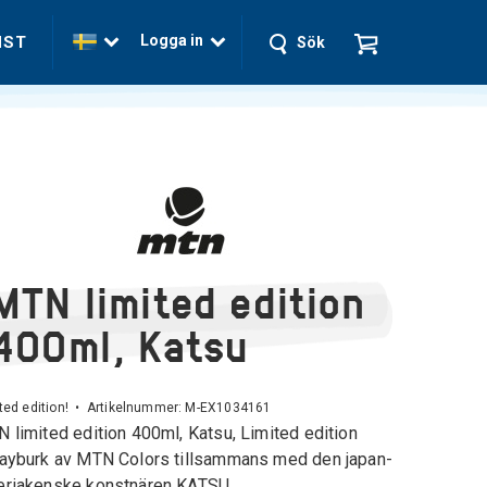
Logga in
NST
Sök
MTN limited edition
400ml, Katsu
ted edition! • Artikelnummer:
M-EX1034161
 limited edition 400ml, Katsu, Limited edition
ayburk av MTN Colors tillsammans med den japan-
riakenske ​konstnären KATSU.