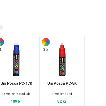
8
35
Uni Posca PC-17K
Uni Posca PC-8K
15mm extra bred udd
8 mm bred udd
109 kr
82 kr