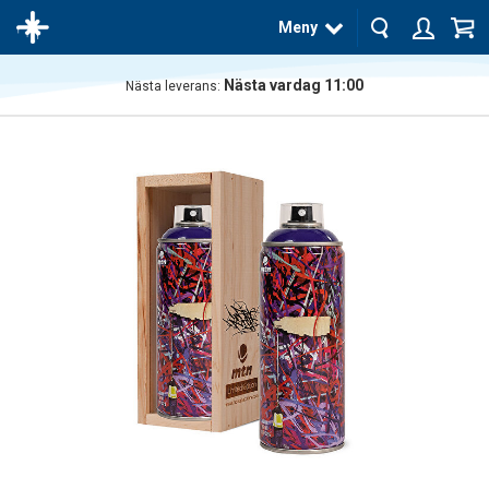
Meny
Nästa vardag 11:00
Nästa leverans:
Produkten
har blivit
tillagd i
varukorgen