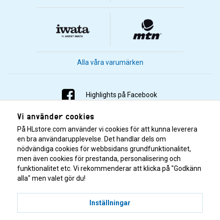
Alla våra varumärken
Highlights på Facebook
Vi använder cookies
Highlights på Instagram
På HLstore.com använder vi cookies för att kunna leverera
Highlights på Youtube
en bra användarupplevelse. Det handlar dels om
nödvändiga cookies för webbsidans grundfunktionalitet,
men även cookies för prestanda, personalisering och
Highlights på Tiktok
funktionalitet etc. Vi rekommenderar att klicka på "Godkänn
alla" men valet gör du!
Inställningar