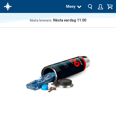
Meny
Nästa vardag 11:00
Nästa leverans:
Produkten
har blivit
tillagd i
varukorgen