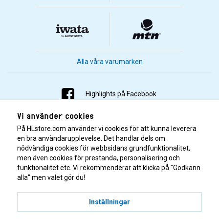
Alla våra varumärken
Highlights på Facebook
Vi använder cookies
Highlights på Instagram
På HLstore.com använder vi cookies för att kunna leverera
Highlights på Youtube
en bra användarupplevelse. Det handlar dels om
nödvändiga cookies för webbsidans grundfunktionalitet,
men även cookies för prestanda, personalisering och
Highlights på Tiktok
funktionalitet etc. Vi rekommenderar att klicka på "Godkänn
alla" men valet gör du!
Inställningar