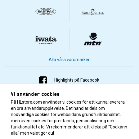
Alla våra varumärken
Highlights på Facebook
Vi använder cookies
Highlights på Instagram
På HLstore.com använder vi cookies för att kunna leverera
Highlights på Youtube
en bra användarupplevelse. Det handlar dels om
nödvändiga cookies för webbsidans grundfunktionalitet,
men även cookies för prestanda, personalisering och
Highlights på Tiktok
funktionalitet etc. Vi rekommenderar att klicka på "Godkänn
alla" men valet gör du!