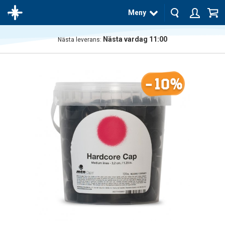
Meny
Nästa vardag 11:00
Nästa leverans:
Produkten
har blivit
tillagd i
-10%
varukorgen