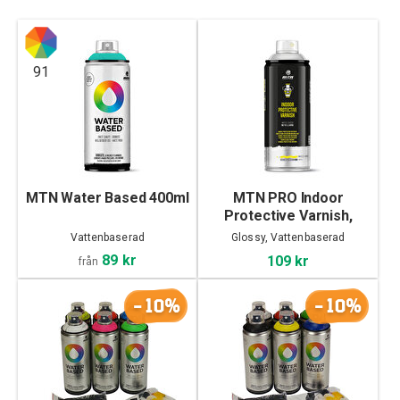
91
MTN Water Based 400ml
MTN PRO Indoor
Protective Varnish,
Glossy
Vattenbaserad
Glossy, Vattenbaserad
89 kr
109 kr
från
-10%
-10%