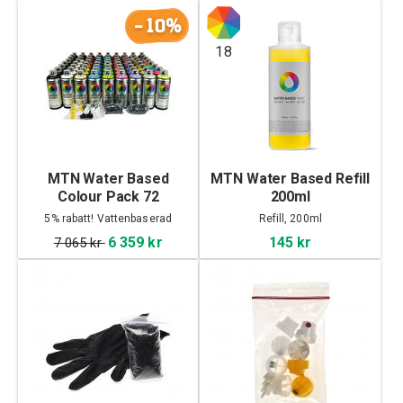
-10%
18
MTN Water Based
MTN Water Based Refill
Colour Pack 72
200ml
5% rabatt! Vattenbaserad
Refill, 200ml
6 359 kr
145 kr
7 065 kr