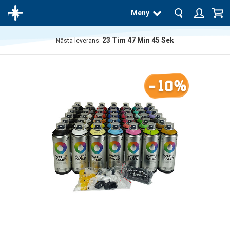
Meny
23
Tim
47
Min
44
Sek
Nästa leverans:
Produkten
har blivit
tillagd i
-10%
varukorgen