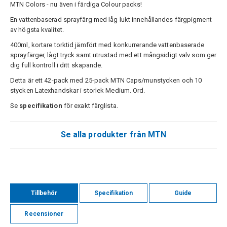
MTN Colors - nu även i färdiga Colour packs!
En vattenbaserad sprayfärg med låg lukt innehållandes färgpigment
av högsta kvalitet.
400ml, kortare torktid jämfört med konkurrerande vattenbaserade
sprayfärger, lågt tryck samt utrustad med ett mångsidigt valv som ger
dig full kontroll i ditt skapande.
Detta är ett 42-pack med 25-pack MTN Caps/munstycken och 10
stycken Latexhandskar i storlek Medium. Ord.
Se
specifikation
för exakt färglista.
Se alla produkter från MTN
Tillbehör
Specifikation
Guide
Recensioner