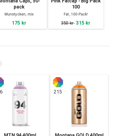
Montana Caps, 50-
Pink Fatcap - Big Pack
pack
100
Munstycken, mix
Fat, 100-Pack!
175 kr
315 kr
350 kr
16
215
MTN 94 400ml
Montana GOLD 400ml