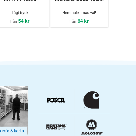
Lågt tryck
Hemmafixarnas val!
54 kr
64 kr
från
från
a info & karta