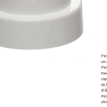
Pin
cm.
Per
med
cap
du 
ifr
myc
str