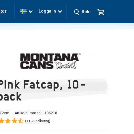
Logga in
NST
Sök
Pink Fatcap, 10-
pack
, 12cm • Artikelnummer:
L-196218
(11 kundbetyg)