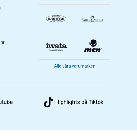
m
m
.00
Alla våra varumärken
outube
Highlights på Tiktok