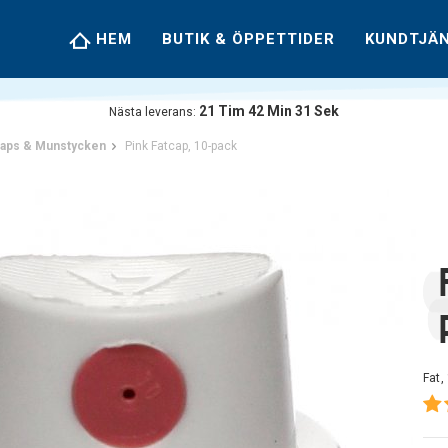
HEM
BUTIK & ÖPPETTIDER
KUNDTJÄ
21
Tim
42
Min
30
Sek
Nästa leverans:
aps & Munstycken
Pink Fatcap, 10-pack
Fat