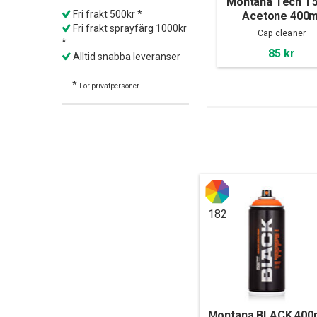
Montana Tech T
Fri frakt 500kr *
Acetone 400m
Fri frakt sprayfärg 1000kr
Cap cleaner
*
85 kr
Alltid snabba leveranser
*
För privatpersoner
182
Montana BLACK 400