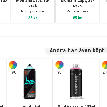
5100
Montana Caps, 10-
Montana Caps, 25-
l
pack
pack
Munstycken, mix
Muntycken, mix
35 kr
85 kr
Andra har även köpt
190
98
2
ml
Loop 400ml
MTN Hardcore 400ml