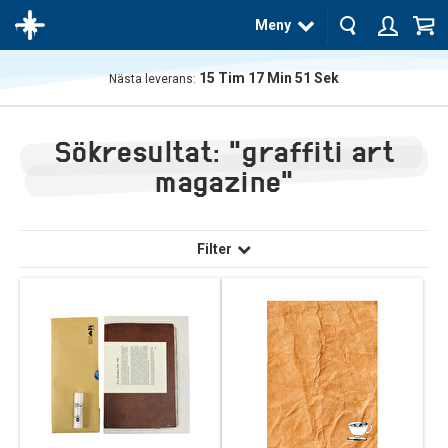
Meny
15
Tim
17
Min
51
Sek
Nästa leverans:
Produkten
har blivit
Sökresultat: "graffiti art
tillagd i
varukorgen
magazine"
Filter