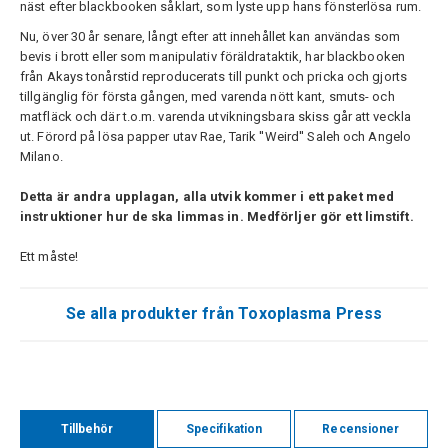
näst efter blackbooken såklart, som lyste upp hans fönsterlösa rum.
Nu, över 30 år senare, långt efter att innehållet kan användas som
bevis i brott eller som manipulativ föräldrataktik, har blackbooken
från Akays tonårstid reproducerats till punkt och pricka och gjorts
tillgänglig för första gången, med varenda nött kant, smuts- och
matfläck och där t.o.m. varenda utvikningsbara skiss går att veckla
ut. Förord på lösa papper utav Rae, Tarik ''Weird'' Saleh och Angelo
Milano.
Detta är andra upplagan, alla utvik kommer i ett paket med
instruktioner hur de ska limmas in. Medförljer gör ett limstift.
Ett måste!
Se alla produkter från Toxoplasma Press
Tillbehör
Specifikation
Recensioner