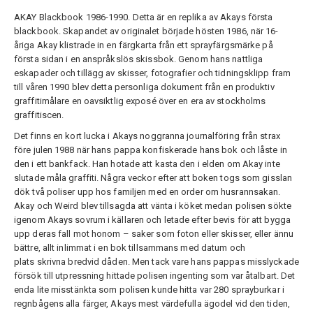
AKAY Blackbook 1986-1990. Detta är en replika av Akays första
blackbook. Skapandet av originalet började hösten 1986, när 16-
åriga Akay klistrade in en färgkarta från ett sprayfärgsmärke på
första sidan i en anspråkslös skissbok. Genom hans nattliga
eskapader och tillägg av skisser, fotografier och tidningsklipp fram
till våren 1990 blev detta personliga dokument från en produktiv
graffitimålare en oavsiktlig exposé över en era av stockholms
graffitiscen.
Det finns en kort lucka i Akays noggranna journalföring från strax
före julen 1988 när hans pappa konfiskerade hans bok och låste in
den i ett bankfack. Han hotade att kasta den i elden om Akay inte
slutade måla graffiti. Några veckor efter att boken togs som gisslan
dök två poliser upp hos familjen med en order om husrannsakan.
Akay och Weird blev tillsagda att vänta i köket medan polisen sökte
igenom Akays sovrum i källaren och letade efter bevis för att bygga
upp deras fall mot honom – saker som foton eller skisser, eller ännu
bättre, allt inlimmat i en bok tillsammans med datum och
plats skrivna bredvid dåden. Men tack vare hans pappas misslyckade
försök till utpressning hittade polisen ingenting som var åtalbart. Det
enda lite misstänkta som polisen kunde hitta var 280 sprayburkar i
regnbågens alla färger, Akays mest värdefulla ägodel vid den tiden,