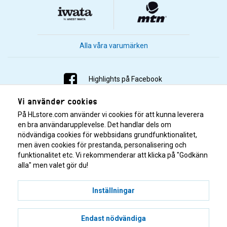
Alla våra varumärken
Highlights på Facebook
Vi använder cookies
Highlights på Instagram
På HLstore.com använder vi cookies för att kunna leverera
Highlights på Youtube
en bra användarupplevelse. Det handlar dels om
nödvändiga cookies för webbsidans grundfunktionalitet,
men även cookies för prestanda, personalisering och
Highlights på Tiktok
funktionalitet etc. Vi rekommenderar att klicka på "Godkänn
alla" men valet gör du!
Inställningar
Endast nödvändiga
© 2001–2026 Highlights/KR Distribution AB.