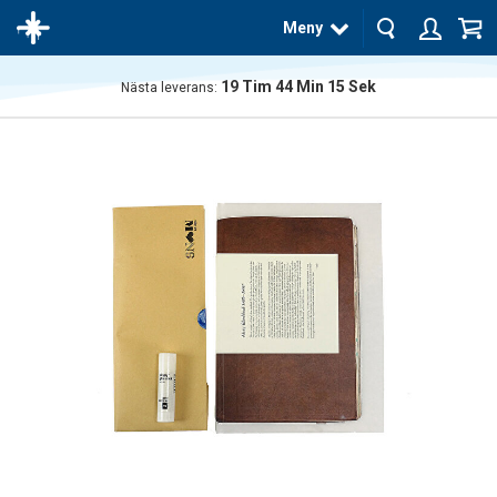
Meny
19
Tim
44
Min
14
Sek
Nästa leverans:
Produkten
har blivit
tillagd i
varukorgen