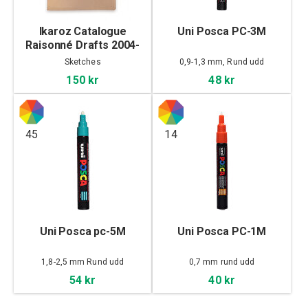
Ikaroz Catalogue
Uni Posca PC-3M
Raisonné Drafts 2004-
2026
Sketches
0,9-1,3 mm, Rund udd
150 kr
48 kr
45
14
Uni Posca pc-5M
Uni Posca PC-1M
1,8-2,5 mm Rund udd
0,7 mm rund udd
54 kr
40 kr