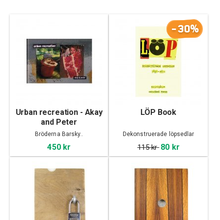
-30%
Urban recreation - Akay
LÖP Book
and Peter
Bröderna Barsky..
Dekonstruerade löpsedlar
450 kr
80 kr
115 kr