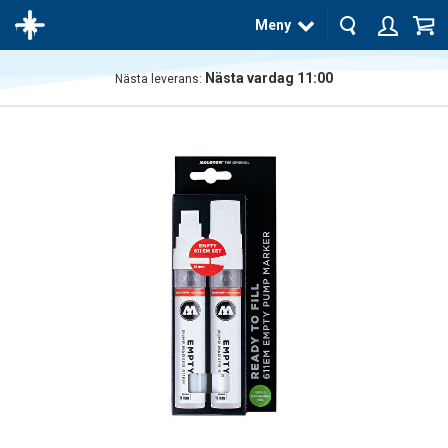
Meny
Nästa vardag 11:00
Nästa leverans:
Produkten
har blivit
tillagd i
varukorgen