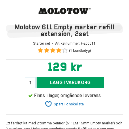
Molotow 611 Empty marker refill
extension, 2set
Starter set • Artikelnummer:
F-200511
(1 kundbetyg)
129 kr
LÄGG I VARUKORG
Finns i lager, omgående leverans
Spara i önskelista
Ett färdigt kit med 2 tomma pennor (611EM 15mm Empty marker) och
2 stycken utav Molotows revolutionerande Refill extensions som