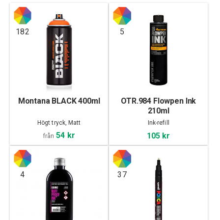
182
5
Montana BLACK 400ml
OTR.984 Flowpen Ink
210ml
Högt tryck, Matt
Ink-refill
54 kr
105 kr
från
4
37