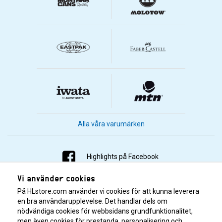
Alla våra varumärken
Highlights på Facebook
Vi använder cookies
Highlights på Instagram
På HLstore.com använder vi cookies för att kunna leverera
Highlights på Youtube
en bra användarupplevelse. Det handlar dels om
nödvändiga cookies för webbsidans grundfunktionalitet,
men även cookies för prestanda, personalisering och