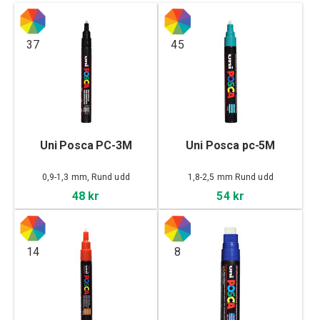
37
45
Uni Posca PC-3M
Uni Posca pc-5M
0,9-1,3 mm, Rund udd
1,8-2,5 mm Rund udd
48 kr
54 kr
14
8