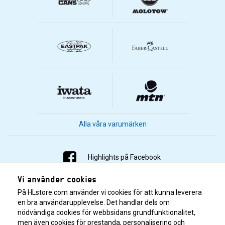
Alla våra varumärken
Highlights på Facebook
Vi använder cookies
Highlights på Instagram
På HLstore.com använder vi cookies för att kunna leverera
Highlights på Youtube
en bra användarupplevelse. Det handlar dels om
nödvändiga cookies för webbsidans grundfunktionalitet,
men även cookies för prestanda, personalisering och
Highlights på Tiktok