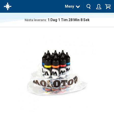
Meny
1
Dag
1
Tim
28
Min
8
Sek
Nästa leverans:
Produkten
har blivit
tillagd i
varukorgen