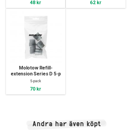
48 kr
62 kr
Molotow Refill-
extension Series D 5-p
5-pack
70 kr
Andra har även köpt