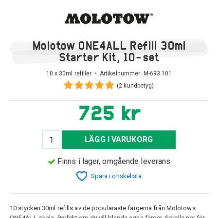
Molotow ONE4ALL Refill 30ml
Starter Kit, 10-set
10 x 30ml refiller • Artikelnummer:
M-693.101
(2 kundbetyg)
725 kr
LÄGG I VARUKORG
Finns i lager, omgående leverans
Spara i önskelista
10 stycken 30ml refills av de populäraste färgerna från Molotows
ONE4ALL-skala. Perfekt om du vill blanda egna färger. Scrolla ner för