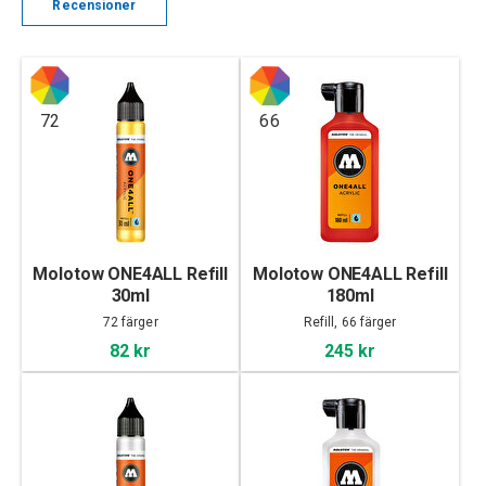
Recensioner
72
66
Molotow ONE4ALL Refill
Molotow ONE4ALL Refill
30ml
180ml
72 färger
Refill, 66 färger
82 kr
245 kr