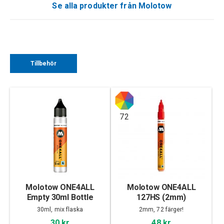
Se alla produkter från Molotow
Tillbehör
72
Molotow ONE4ALL
Molotow ONE4ALL
Empty 30ml Bottle
127HS (2mm)
30ml, mix flaska
2mm, 72 färger!
30 kr
48 kr