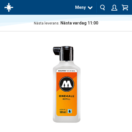
Meny
Nästa vardag 11:00
Nästa leverans:
Produkten
har blivit
tillagd i
varukorgen