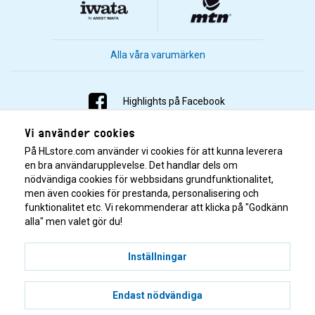
Alla våra varumärken
Highlights på Facebook
Vi använder cookies
Highlights på Instagram
På HLstore.com använder vi cookies för att kunna leverera
Highlights på Youtube
en bra användarupplevelse. Det handlar dels om
nödvändiga cookies för webbsidans grundfunktionalitet,
men även cookies för prestanda, personalisering och
Highlights på Tiktok
funktionalitet etc. Vi rekommenderar att klicka på "Godkänn
alla" men valet gör du!
Inställningar
Endast nödvändiga
© 2001–2026 Highlights/KR Distribution AB.