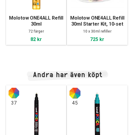
Molotow ONE4ALL Refill
Molotow ONE4ALL Refill
30ml
30ml Starter Kit, 10-set
72 färger
10 x 30ml refiller
82 kr
725 kr
Andra har även köpt
37
45