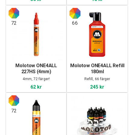
72
66
Molotow ONE4ALL
Molotow ONE4ALL Refill
227HS (4mm)
180ml
4mm, 72 färger!
Refill, 66 färger
62 kr
245 kr
72